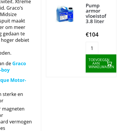
viteit. Xtreme
Pump
d. Graco’s
armor
Midsize
vloeistof
fspuit maakt
3.8 liter
ker om meer
g gedaan te
€104
 hoger debiet
eden.
TOEVOEGEN
an de
Graco
AAN
WINKELWAGEN
i-boy
rque Motor-
 sterke en
or
r magneten
or
aard vermogen
ies