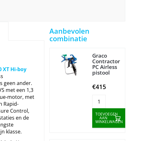
Aanbevolen
combinatie
Graco
Contractor
PC Airless
0 XT Hi-boy
pistool
ss
ls geen ander.
€415
VS met een 1,3
ue-motor, met
n Rapid-
ure Control,
TOEVOEGEN
taties en de
AAN
WINKELWAGEN
angste
jn klasse.