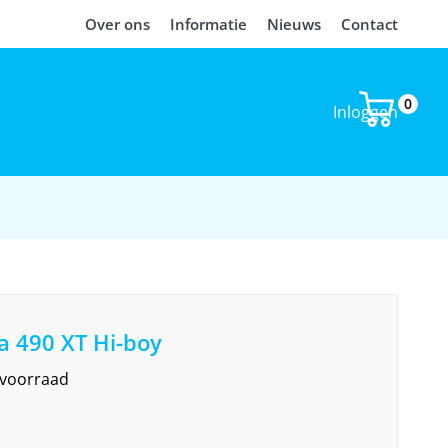
Over ons
Informatie
Nieuws
Contact
0
Inloggen
a 490 XT Hi-boy
 voorraad