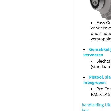
Easy Out
voor eenv
onderhoud
verstoppi
Gemakkelij
vervoeren
Slechts
(standaard
Pistool, sl
inbegrepen
Pro Con
RAC X LP 5
handleiding Ult
boy