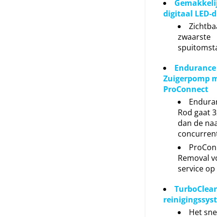
Gemakkelij
digitaal LED-d
Zichtbaa
zwaarste
spuitomst
Endurance
Zuigerpomp 
ProConnect
Endura
Rod gaat 3
dan de na
concurren
ProCon
Removal vo
service op
TurboClean
reinigingssys
Het sne