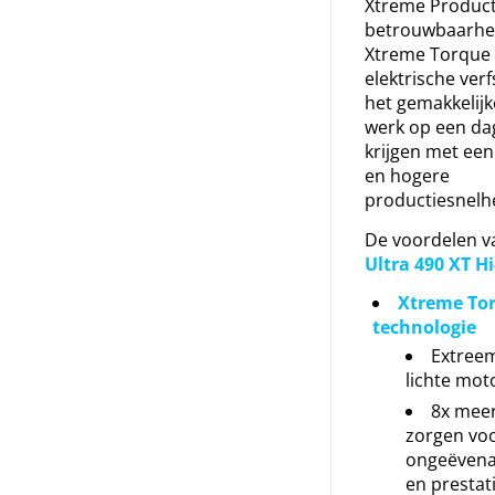
Xtreme Producti
betrouwbaarhei
Xtreme Torque 
elektrische ver
het gemakkelij
werk op een da
krijgen met een
en hogere
productiesnelh
De voordelen v
Ultra 490 XT H
Xtreme To
technologie
Extreem
lichte mot
8x mee
zorgen vo
ongeëven
en prestat