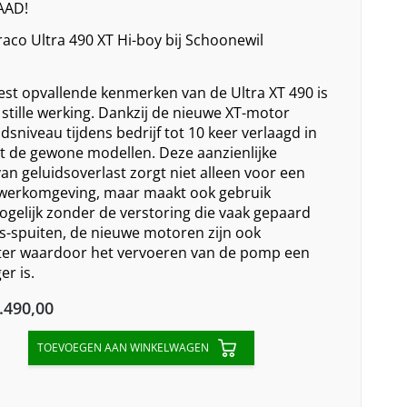
AAD!
raco Ultra 490 XT Hi-boy bij Schoonewil
st opvallende kenmerken van de Ultra XT 490 is
 stille werking. Dankzij de nieuwe XT-motor
dsniveau tijdens bedrijf tot 10 keer verlaagd in
et de gewone modellen. Deze aanzienlijke
an geluidsoverlast zorgt niet alleen voor een
erkomgeving, maar maakt ook gebruik
gelijk zonder de verstoring die vaak gepaard
ss-spuiten, de nieuwe motoren zijn ook
chter waardoor het vervoeren van de pomp een
r is.
inal
Current
.490,00
e
price
TOEVOEGEN AAN WINKELWAGEN
:
is:
95,00.
€3.490,00.