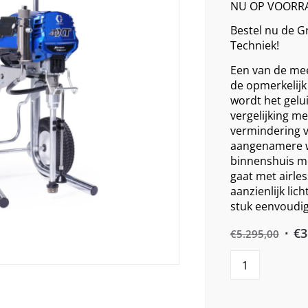
NU OP VOORR
Bestel nu de G
Techniek!
Een van de mee
de opmerkelijk
wordt het gelui
vergelijking m
vermindering v
aangenamere w
binnenshuis mo
gaat met airle
aanzienlijk li
stuk eenvoudige
Orig
€
3
€
5.295,00
pric
was
€5.2