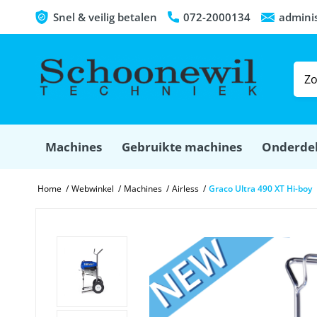
Snel & veilig betalen
072-2000134
admini
Machines
Gebruikte machines
Onderde
Home
/
Webwinkel
/
Machines
/
Airless
/
Graco Ultra 490 XT Hi-boy