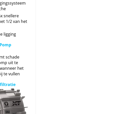
gingssysteem
che
6x snellere
met 1/2 van het
e ligging
 Pomp
mt schade
mp uit te
 wanneer het
ij te vullen
iltratie