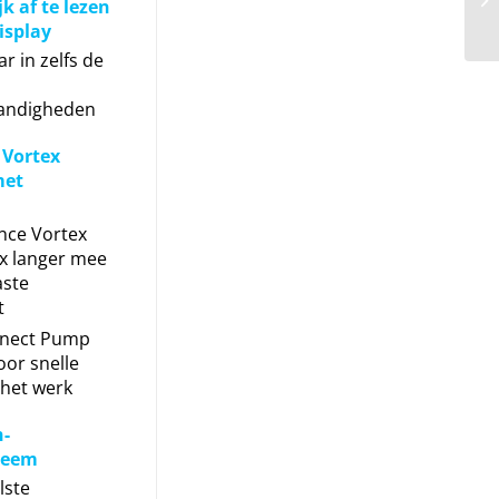
k af te lezen
isplay
r in zelfs de
andigheden
 Vortex
met
nce Vortex
x langer mee
aste
t
nect Pump
or snelle
 het werk
-
teem
lste