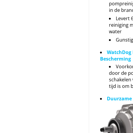
pompreini
in de bran
Levert 
reiniging 
water
Gunstig
WatchDog
Bescherming
Voorko
door de po
schakelen
tijd is om b
Duurzame f