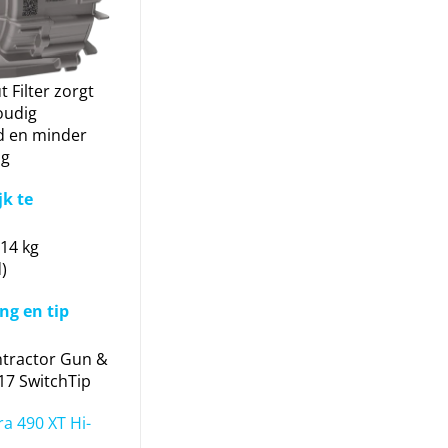
 Filter zorgt
oudig
 en minder
ng
k te
 14 kg
)
ang en tip
tractor Gun &
17 SwitchTip
ra 490 XT Hi-