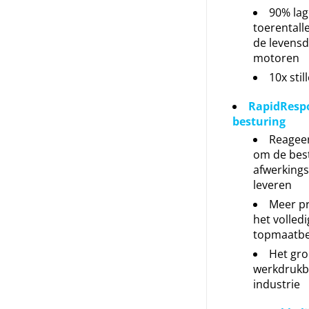
90% lag
toerentall
de levensd
motoren
10x stil
RapidResp
besturing
Reageer
om de bes
afwerkingsk
leveren
Meer pr
het volledi
topmaatbe
Het gro
werkdrukbe
industrie