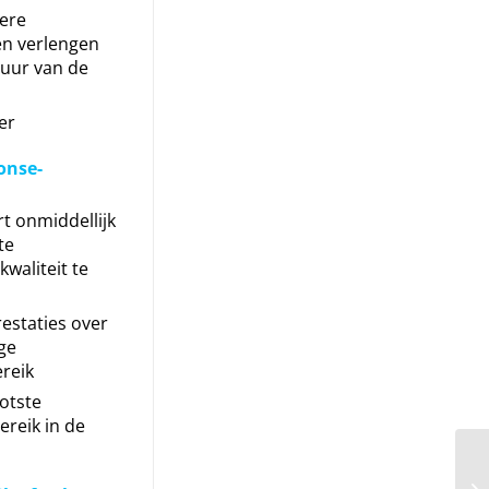
ere
en verlengen
uur van de
ler
onse-
t onmiddellijk
te
waliteit te
estaties over
ge
reik
otste
reik in de