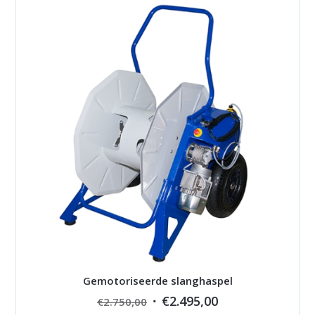
Gemotoriseerde slanghaspel
Original
Current
€
2.495,00
€
2.750,00