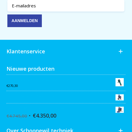
Klantenservice
Nieuwe producten
Collomix AQiX² waterdoseermeter
€
270,30
Graco MARK VII MAX Procontractor
Graco ST Max II 495 PC Pro Stand
€
4.350,00
€
4.745,00
Over Schoonewil techniek