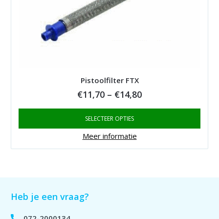
Pistoolfilter FTX
Price
€
11,70
–
€
14,80
range:
SELECTEER OPTIES
€11,70
through
Meer informatie
€14,80
Heb je een vraag?
072-2000134