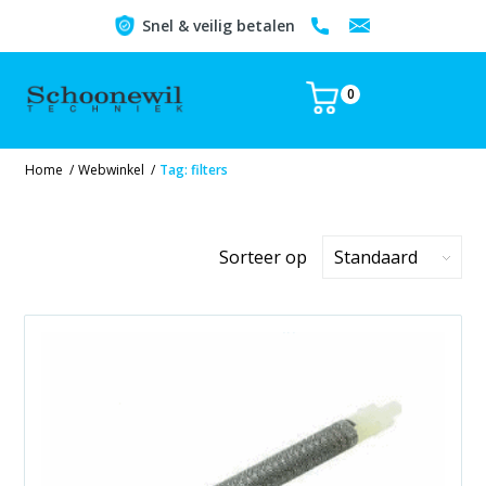
Snel & veilig betalen
0
Home
/
Webwinkel
/
Tag: filters
Sorteer op
Standaard