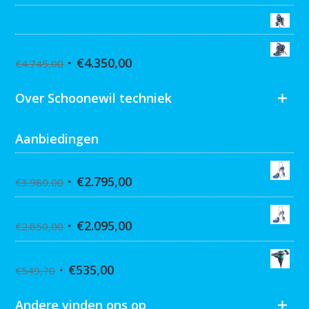
Graco MARK VII MAX Procontractor
Graco ST Max II 495 PC Pro Stand
€
4.350,00
€
4.745,00
Over Schoonewil techniek
Aanbiedingen
Graco Ultra 395 Hi-Cart
€
2.795,00
€
3.980,00
Graco Ultra 390 Hi-cart
€
2.095,00
€
2.850,00
Collomix XQ6 mixer
€
535,00
€
549,70
Andere vinden ons op