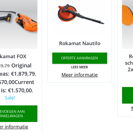
Rokamat Nautilo
kamat FOX
R
OFFERTE AANVRAGEN
sch
Original
79,79
LEES MEER
2x
was: €1.879,79.
Meer informatie
570,00
Current
 is: €1.570,00.
Sale!
EVOEGEN AAN
INKELWAGEN
r informatie