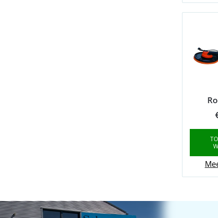
Ro
TO
W
Mee