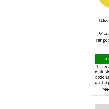
FLEX
€
4,3
range:
SE
This pr
multipl
option
on the 
Mee