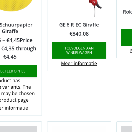
Rok
 Schuurpapier
GE 6 R-EC Giraffe
Giraffe
€
840,08
5
–
€
4,45
Price
 €4,35 through
TOEVOEGEN AAN
WINKELWAGEN
€4,45
Meer informatie
LECTEER OPTIES
oduct has
e variants. The
s may be chosen
product page
r informatie