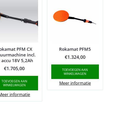
okamat PFM CX
Rokamat PFM5
uurmachine incl.
€
1.324,00
 accu 18V 5,2Ah
€
1.705,00
TOEVOEGEN AAN
WINKELWAGEN
TOEVOEGEN AAN
Meer informatie
WINKELWAGEN
Meer informatie