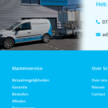
Heb 
07
ad
Klantenservice
Over Sc
Betaalmogelijkheden
Over ons
Garantie
Nieuws
Bestellen
Contact
Afhalen