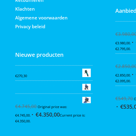
Retourneren
Klachten
Aanbied
Algemene voorwaarden
Privacy beleid
Graco Ultra
€
3.980,0
€3.980,00.
€2.795,00.
Nieuwe producten
Graco Ultra
€
2.850,0
Collomix AQiX² waterdoseermeter
€2.850,00.
€
270,30
€2.095,00.
Graco MARK VII MAX Procontractor
Collomix X
€
549,70
Graco ST Max II 495 PC Pro Stand
O
€
535,
€
4.745,00
Original price was:
€
4.350,00
€4.745,00.
Current price is:
€4.350,00.