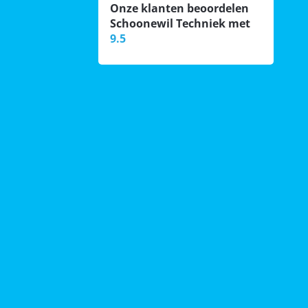
Onze klanten beoordelen
Schoonewil Techniek met
9.5