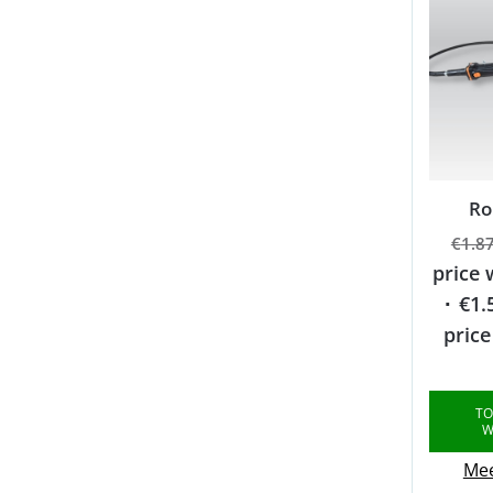
Ro
€
1.8
price 
€
1.
price
TO
W
Mee