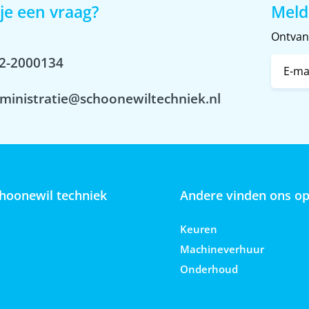
je een vraag?
Meld
Ontvang
2-2000134
ministratie@schoonewiltechniek.nl
hoonewil techniek
Andere vinden ons o
Keuren
Machineverhuur
Onderhoud