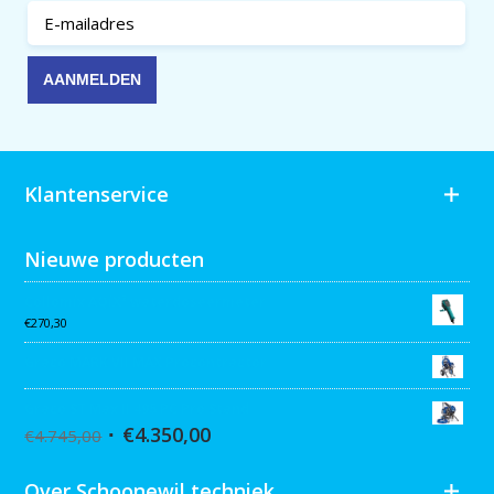
Klantenservice
Nieuwe producten
Collomix AQiX² waterdoseermeter
€
270,30
Graco MARK VII MAX Procontractor
Graco ST Max II 495 PC Pro Stand
€
4.350,00
€
4.745,00
Over Schoonewil techniek