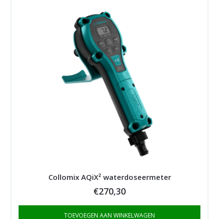
Collomix AQiX² waterdoseermeter
€
270,30
TOEVOEGEN AAN WINKELWAGEN