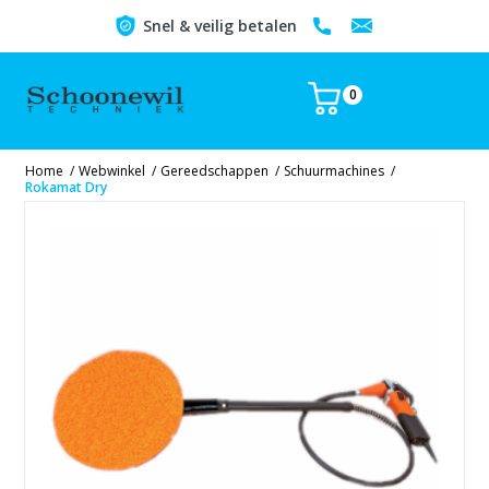
Snel & veilig betalen
0
Home
/
Webwinkel
/
Gereedschappen
/
Schuurmachines
/
Rokamat Dry