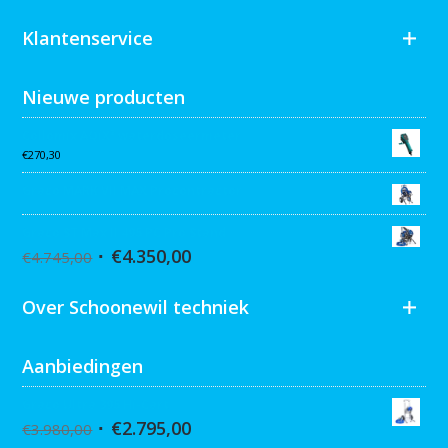
Klantenservice
Nieuwe producten
Collomix AQiX² waterdoseermeter
€
270,30
Graco MARK VII MAX Procontractor
Graco ST Max II 495 PC Pro Stand
€
4.350,00
€
4.745,00
Over Schoonewil techniek
Aanbiedingen
Graco Ultra 395 Hi-Cart
€
2.795,00
€
3.980,00