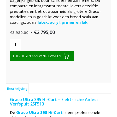
dagelijks gebruik door schilders en aannemers. Dit
compacte en lichtgewicht toestel levert dezelfde
prestaties en betrouwbaarheid als grotere Graco-
modellen en is geschikt voor een breed scala aan
coatings, zoals
latex, acryl, primer en lak
.
Original
Current
€
2.795,00
€
3.980,00
price
price
was:
is:
€3.980,00.
€2.795,00.
TOEVOEGEN AAN WINKELWAGEN
Beschrijving
Graco Ultra 395 Hi-Cart – Elektrische Airless
Verfspuit 25F513
De
Graco Ultra 395 Hi-Cart
is een professionele