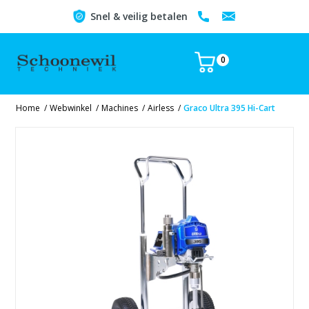
Snel & veilig betalen
0
Home
/
Webwinkel
/
Machines
/
Airless
/
Graco Ultra 395 Hi-Cart