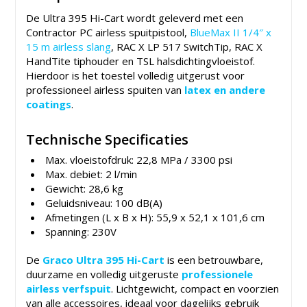
De Ultra 395 Hi-Cart wordt geleverd met een
Contractor PC airless spuitpistool,
BlueMax II 1/4″ x
15 m airless slang
, RAC X LP 517 SwitchTip, RAC X
HandTite tiphouder en TSL halsdichtingvloeistof.
Hierdoor is het toestel volledig uitgerust voor
professioneel airless spuiten van
latex en andere
coatings
.
Technische Specificaties
Max. vloeistofdruk: 22,8 MPa / 3300 psi
Max. debiet: 2 l/min
Gewicht: 28,6 kg
Geluidsniveau: 100 dB(A)
Afmetingen (L x B x H): 55,9 x 52,1 x 101,6 cm
Spanning: 230V
De
Graco Ultra 395 Hi-Cart
is een betrouwbare,
duurzame en volledig uitgeruste
professionele
airless verfspuit
. Lichtgewicht, compact en voorzien
van alle accessoires, ideaal voor dagelijks gebruik