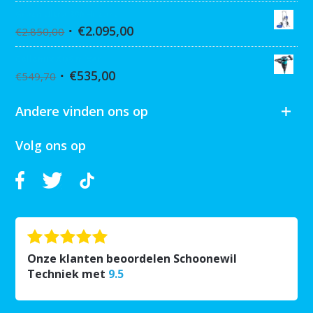
Graco Ultra 390 Hi-cart
€
2.095,00
€
2.850,00
Collomix XQ6 mixer
€
535,00
€
549,70
Andere vinden ons op
Volg ons op
Onze klanten beoordelen Schoonewil
Techniek met
9.5