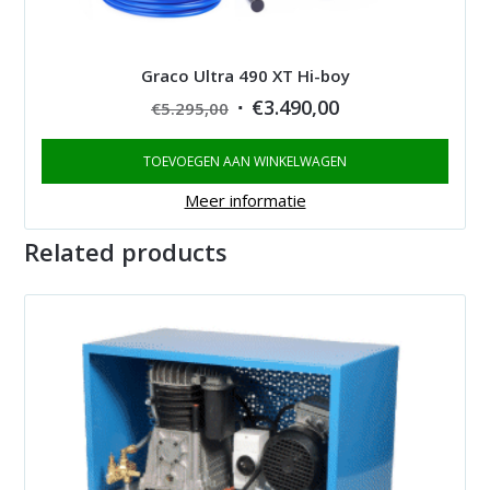
Graco Ultra 490 XT Hi-boy
Original
Current
€
3.490,00
€
5.295,00
price
price
TOEVOEGEN AAN WINKELWAGEN
was:
is:
€5.295,00.
€3.490,00.
Meer informatie
Related products