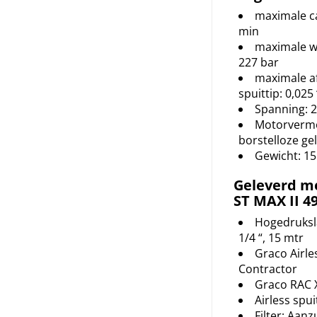
maximale cap
min
maximale w
227 bar
maximale a
spuittip: 0,025 
Spanning: 2
Motorvermo
borstelloze ge
Gewicht: 15
Geleverd m
ST MAX II 49
Hogedruksl
1/4 “, 15 mtr
Graco Airles
Contractor
Graco RAC 
Airless spui
Filter; Aanzu