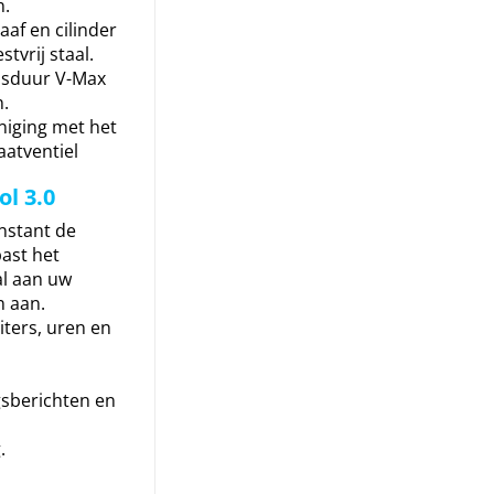
n.
af en cilinder
tvrij staal.
nsduur V-Max
.
iniging met het
aatventiel
l 3.0
nstant de
past het
l aan uw
n aan.
iters, uren en
sberichten en
.