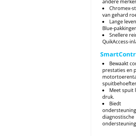
andere merke
Chromex-sta
van gehard roes
Lange leve
Blue-pakkingen
Snellere re
QuikAccess-inl
SmartContro
Bewaakt co
prestaties en 
motortoerenta
spuitbehoefte
Meet spuit l
druk.
Biedt
ondersteuning
diagnostische
ondersteuning