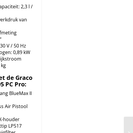
aciteit: 2,3 l /
erkdruk van
fmeting
“
30 V / 50 Hz
gen: 0,89 kW
lijkstroom
 kg
et de Graco
5 PC Pro:
ang BlueMax II
s Air Pistool
X-houder
ttip LP517
igfilter,