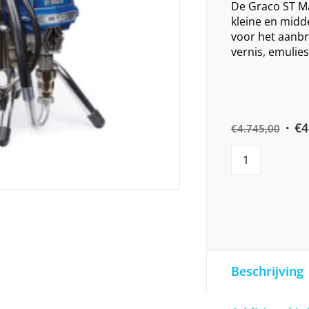
De Graco ST Ma
kleine en midd
voor het aanbre
vernis, emulies
Orig
€
4
€
4.745,00
pric
was
€4.7
Beschrijving