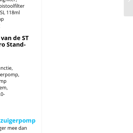
istoolfilter
TSL 118ml
ap
g
van de ST
ro Stand-
nctie,
gerpomp,
omp
eem,
0-
szuigerpomp
nger mee dan