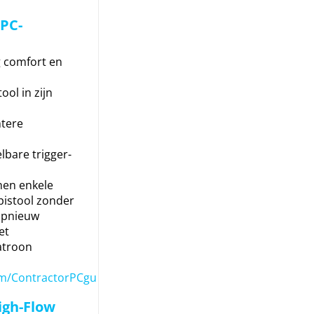
PC-
l
g comfort en
ool in zijn
htere
elbare trigger-
nen enkele
pistool zonder
opnieuw
et
atroon
m/ContractorPCgu
igh-Flow