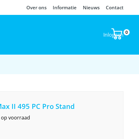
Over ons
Informatie
Nieuws
Contact
0
Inloggen
ax II 495 PC Pro Stand
et op voorraad