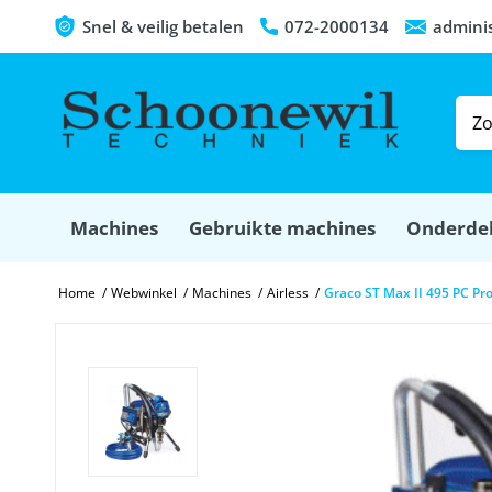
Snel & veilig betalen
072-2000134
admini
Machines
Gebruikte machines
Onderde
Home
/
Webwinkel
/
Machines
/
Airless
/
Graco ST Max II 495 PC Pr