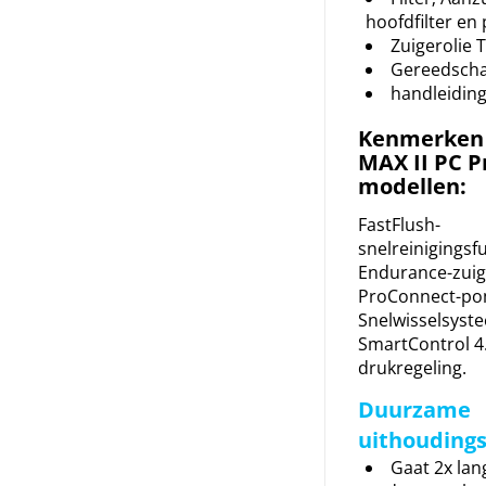
hoofdfilter en p
Zuigerolie 
Gereedsch
handleidin
Kenmerken 
MAX II PC P
modellen:
FastFlush-
snelreinigingsfu
Endurance-zui
ProConnect-p
Snelwisselsyst
SmartControl 4.
drukregeling.
Duurzame
uithouding
Gaat 2x la