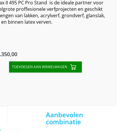
x II 495 PC Pro Stand is de ideale partner voor
elgrote proffesionele verfprojecten en geschikt
ngen van lakken, acrylverf, grondverf, glanslak,
 en binnen latex verven.
inal
Current
.350,00
e
price
TOEVOEGEN AAN WINKELWAGEN
:
is:
45,00.
€4.350,00.
Aanbevolen
combinatie