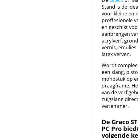
De
Graco
ST Max
Stand is de ide
voor kleine en 
proffesionele v
en geschikt voo
aanbrengen van
acrylverf, grond
vernis, emulies
latex verven.
Wordt compleet
een slang, pisto
mondstuk op e
draagframe. He
van de verf geb
zuigslang direct
verfemmer.
De Graco ST
PC Pro bied
volgende k