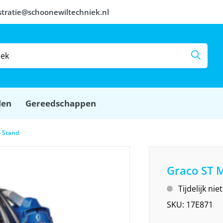
stratie@schoonewiltechniek.nl
len
Gereedschappen
o Stand
Graco ST M
Tijdelijk ni
SKU:
17E871