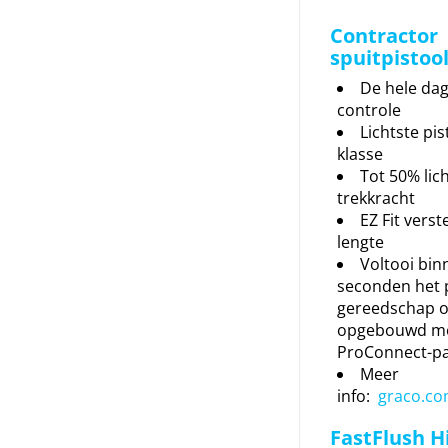
Contractor 
spuitpistoo
De hele da
controle
Lichtste pist
klasse
Tot 50% lic
trekkracht
EZ Fit verst
lengte
Voltooi bin
seconden het 
gereedschap 
opgebouwd m
ProConnect-p
Meer
info:
graco.co
FastFlush H