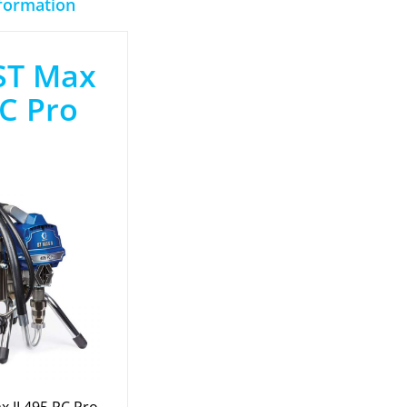
nformation
ST Max
PC Pro