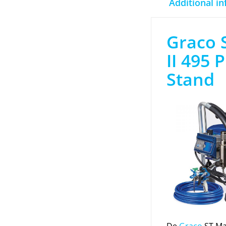
Additional i
Graco 
II 495 
Stand