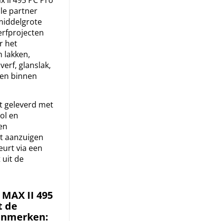
 II 495 PC Pro
ale partner
middelgrote
erfprojecten
r het
 lakken,
verf, glanslak,
 en binnen
 geleverd met
ol en
en
t aanzuigen
eurt via een
 uit de
 MAX II 495
t de
enmerken: