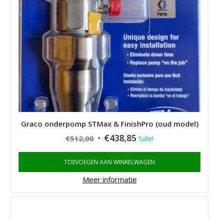
Graco onderpomp STMax & FinishPro (oud model)
Original
Current
€
438,85
€
512,00
Sale!
price
price
TOEVOEGEN AAN WINKELWAGEN
was:
is:
€512,00.
€438,85.
Meer informatie