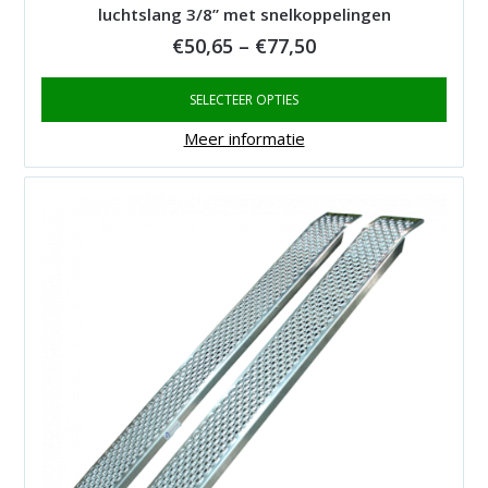
luchtslang 3/8” met snelkoppelingen
Price
€
50,65
–
€
77,50
range:
SELECTEER OPTIES
€50,65
through
Meer informatie
€77,50