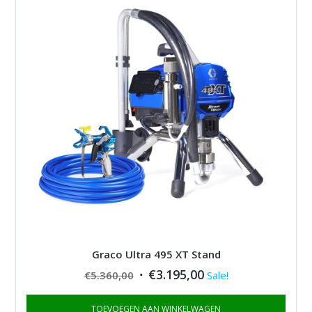
Graco Ultra 495 XT Stand
Original
Current
€
3.195,00
€
5.360,00
Sale!
price
price
TOEVOEGEN AAN WINKELWAGEN