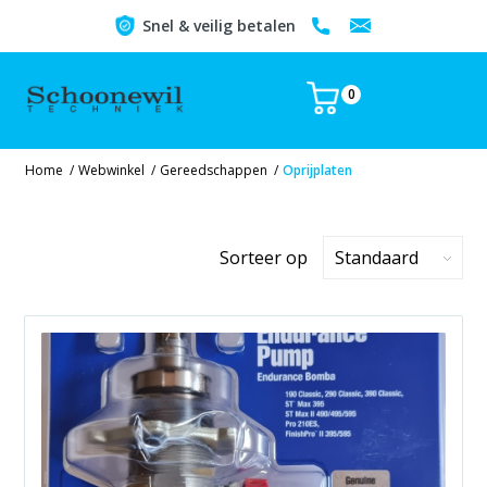
Snel & veilig betalen
0
Home
/
Webwinkel
/
Gereedschappen
/
Oprijplaten
Sorteer op
Standaard