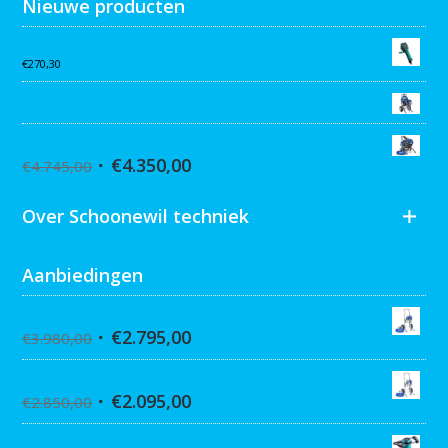
Nieuwe producten
Collomix AQiX² waterdoseermeter
€
270,30
Graco MARK VII MAX Procontractor
Graco ST Max II 495 PC Pro Stand
€
4.350,00
€
4.745,00
Over Schoonewil techniek
Aanbiedingen
Graco Ultra 395 Hi-Cart
€
2.795,00
€
3.980,00
Graco Ultra 390 Hi-cart
€
2.095,00
€
2.850,00
Collomix XQ6 mixer