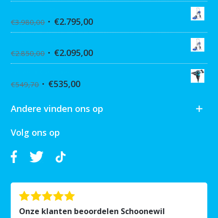
Graco Ultra 395 Hi-Cart
€
2.795,00
€
3.980,00
Graco Ultra 390 Hi-cart
€
2.095,00
€
2.850,00
Collomix XQ6 mixer
€
535,00
€
549,70
Andere vinden ons op
Volg ons op
Onze klanten beoordelen Schoonewil