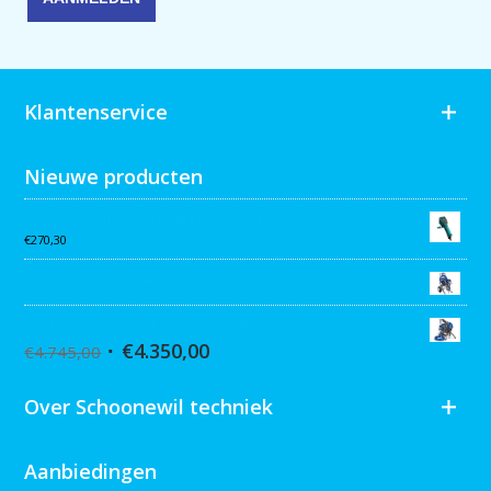
Klantenservice
Nieuwe producten
Collomix AQiX² waterdoseermeter
€
270,30
Graco MARK VII MAX Procontractor
Graco ST Max II 495 PC Pro Stand
€
4.350,00
€
4.745,00
Over Schoonewil techniek
Aanbiedingen