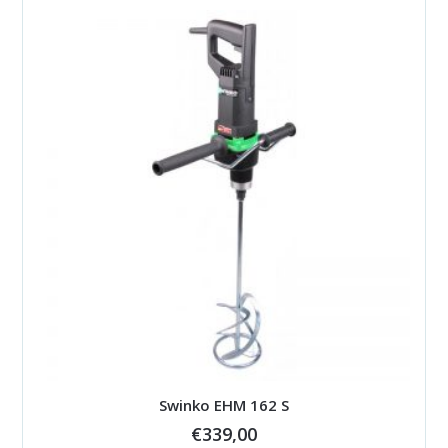
Swinko EHM 162 S
€
339,00