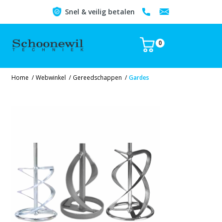
Snel & veilig betalen
0
Home
/
Webwinkel
/
Gereedschappen
/
Gardes