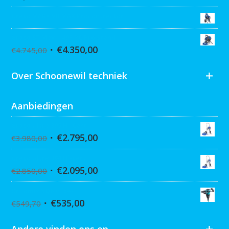
Graco MARK VII MAX Procontractor
Graco ST Max II 495 PC Pro Stand
€
4.350,00
€
4.745,00
Over Schoonewil techniek
Aanbiedingen
Graco Ultra 395 Hi-Cart
€
2.795,00
€
3.980,00
Graco Ultra 390 Hi-cart
€
2.095,00
€
2.850,00
Collomix XQ6 mixer
€
535,00
€
549,70