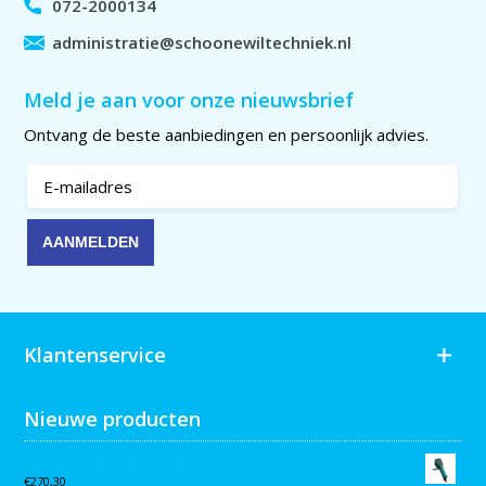
072-2000134
administratie@schoonewiltechniek.nl
Meld je aan voor onze nieuwsbrief
Ontvang de beste aanbiedingen en persoonlijk advies.
Klantenservice
Nieuwe producten
Collomix AQiX² waterdoseermeter
€
270,30