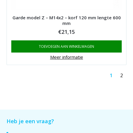
Garde model Z – M14x2 – korf 120 mm lengte 600
mm
€
21,15
TOEVOEGEN AAN WINKELWAGEN
Meer informatie
1
2
Heb je een vraag?