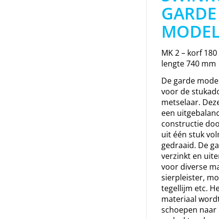
GARDE
MODEL
MK 2 – korf 18
lengte 740 mm
De garde model
voor de stukad
metselaar. Deze
een uitgebalan
constructie do
uit één stuk vol
gedraaid. De ga
verzinkt en uit
voor diverse ma
sierpleister, mor
tegellijm etc. 
materiaal word
schoepen naar