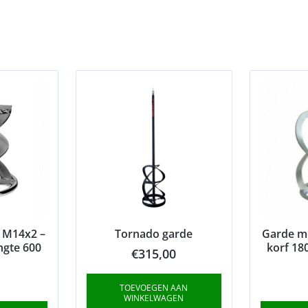
 M14x2 –
Tornado garde
Garde m
ngte 600
korf 18
€
315,00
TOEVOEGEN AAN
WINKELWAGEN