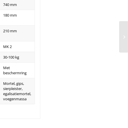
740 mm
180 mm
210 mm
MK 2
30-100 kg
Met
beschermring
Mortel, gips,
sierpleister,
egalisatiemortel,
voegenmassa