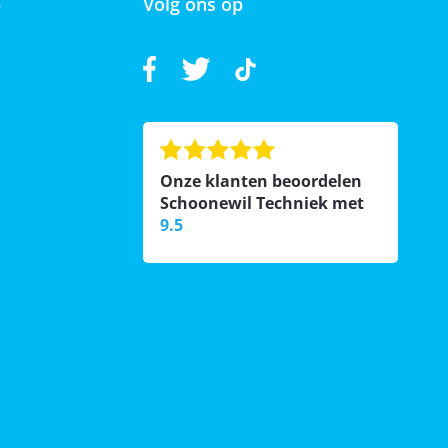
p
Volg ons op
Onze klanten beoordelen
Schoonewil Techniek met
9.5