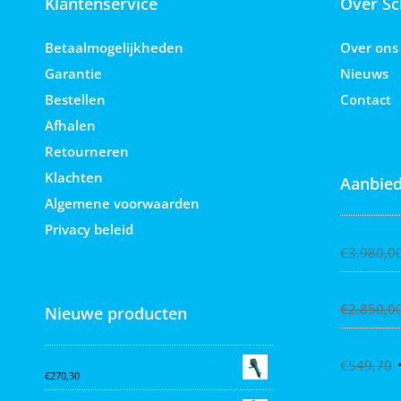
Klantenservice
Over Sc
Betaalmogelijkheden
Over ons
Garantie
Nieuws
Bestellen
Contact
Afhalen
Retourneren
Klachten
Aanbied
Algemene voorwaarden
Privacy beleid
Graco Ultra
€
3.980,0
Graco Ultra
€
2.850,0
Nieuwe producten
Collomix X
Collomix AQiX² waterdoseermeter
€
549,70
€
270,30