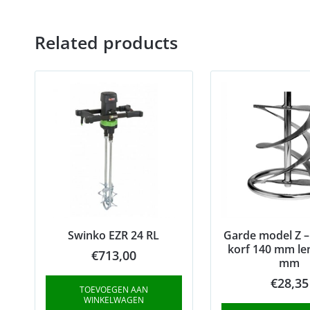
Related products
Swinko EZR 24 RL
Garde model Z –
korf 140 mm le
€
713,00
mm
€
28,35
TOEVOEGEN AAN
WINKELWAGEN