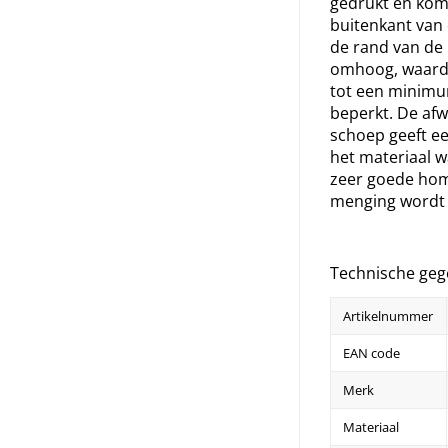
gedrukt en kom
buitenkant van 
de rand van de
omhoog, waard
tot een minim
beperkt. De afw
schoep geeft ee
het materiaal 
zeer goede ho
menging wordt 
Technische geg
Artikelnummer
EAN code
Merk
Materiaal