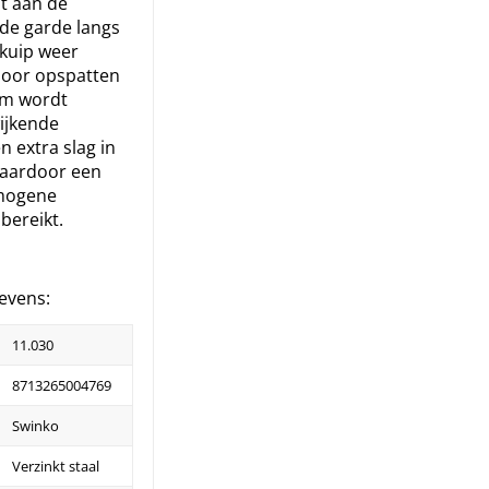
t aan de
de garde langs
 kuip weer
oor opspatten
um wordt
ijkende
n extra slag in
waardoor een
mogene
bereikt.
evens:
11.030
8713265004769
Swinko
Verzinkt staal