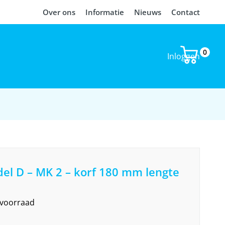
Over ons
Informatie
Nieuws
Contact
0
Inloggen
el D – MK 2 – korf 180 mm lengte
 voorraad