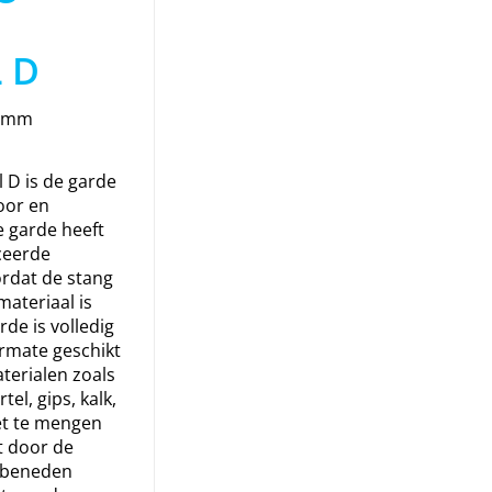
 D
0 mm
 D is de garde
oor en
 garde heeft
ceerde
ordat de stang
materiaal is
rde is volledig
ermate geschikt
terialen zoals
tel, gips, kalk,
Het te mengen
t door de
 beneden