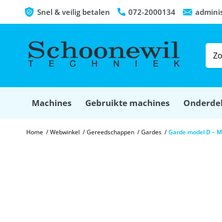
Snel & veilig betalen
072-2000134
admini
Machines
Gebruikte machines
Onderde
Home
/
Webwinkel
/
Gereedschappen
/
Gardes
/
Garde model D – M