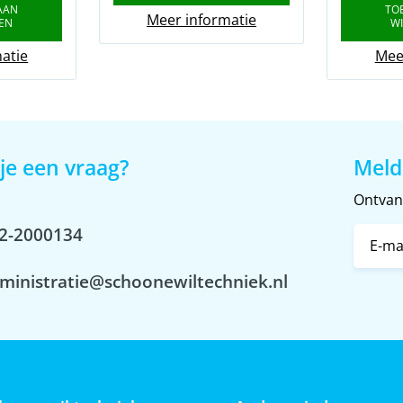
AAN
TO
Meer informatie
EN
W
atie
Mee
je een vraag?
Meld
Ontvang
2-2000134
ministratie@schoonewiltechniek.nl