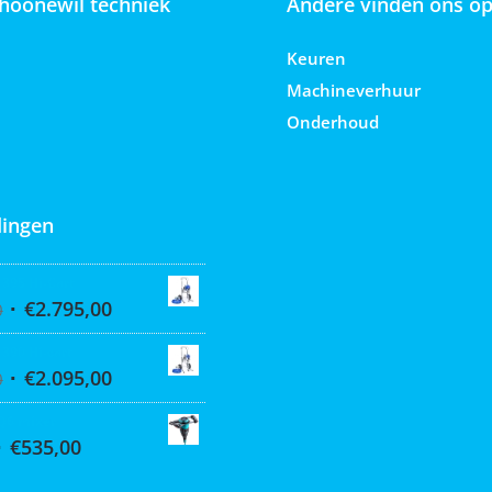
hoonewil techniek
Andere vinden ons o
Keuren
Machineverhuur
Onderhoud
ingen
 395 Hi-Cart
€
2.795,00
0
 390 Hi-cart
€
2.095,00
0
Q6 mixer
€
535,00