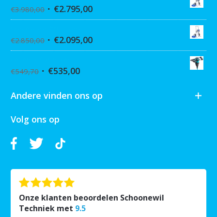
€
2.795,00
€
3.980,00
Graco Ultra 390 Hi-cart
€
2.095,00
€
2.850,00
Collomix XQ6 mixer
€
535,00
€
549,70
Andere vinden ons op
Volg ons op
Onze klanten beoordelen Schoonewil
Techniek met
9.5