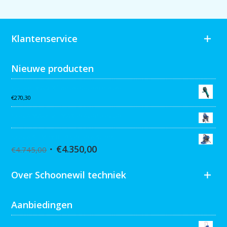
Klantenservice
Nieuwe producten
Collomix AQiX² waterdoseermeter
€
270,30
Graco MARK VII MAX Procontractor
Graco ST Max II 495 PC Pro Stand
€
4.350,00
€
4.745,00
Over Schoonewil techniek
Aanbiedingen
Graco Ultra 395 Hi-Cart