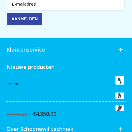
Klantenservice
Nieuwe producten
Collomix AQiX² waterdoseermeter
€
270,30
Graco MARK VII MAX Procontractor
Graco ST Max II 495 PC Pro Stand
€
4.350,00
€
4.745,00
Over Schoonewil techniek