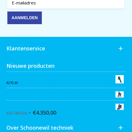
Klantenservice
Nieuwe producten
Collomix AQiX² waterdoseermeter
€
270,30
Graco MARK VII MAX Procontractor
Graco ST Max II 495 PC Pro Stand
€
4.350,00
€
4.745,00
Over Schoonewil techniek