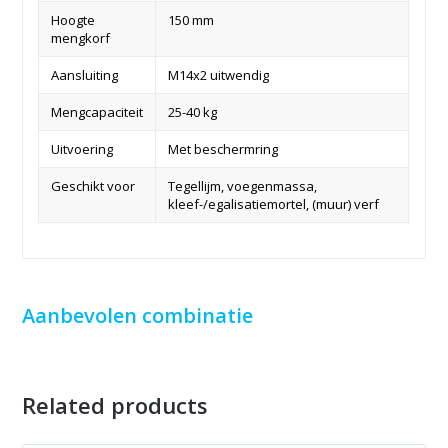
Hoogte
150 mm
mengkorf
Aansluiting
M14x2 uitwendig
Mengcapaciteit
25-40 kg
Uitvoering
Met beschermring
Geschikt voor
Tegellijm, voegenmassa,
kleef-/egalisatiemortel, (muur) verf
Aanbevolen combinatie
Related products