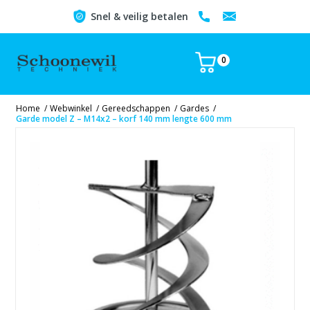
Snel & veilig betalen
0
Home
/
Webwinkel
/
Gereedschappen
/
Gardes
/
Garde model Z – M14x2 – korf 140 mm lengte 600 mm