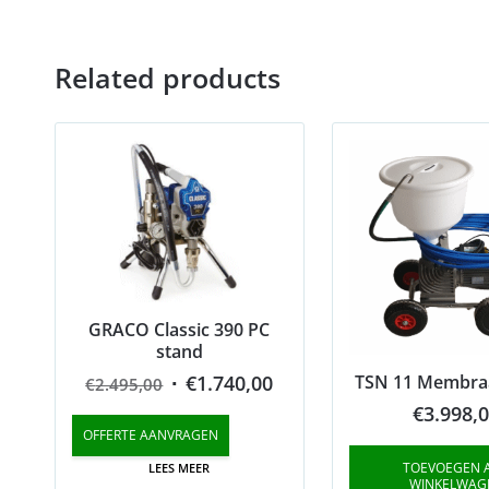
Related products
GRACO Classic 390 PC
stand
Original
Current
TSN 11 Membr
€
1.740,00
€
2.495,00
price
price
€
3.998,
OFFERTE AANVRAGEN
was:
is:
TOEVOEGEN 
LEES MEER
€2.495,00.
€1.740,00.
WINKELWAG