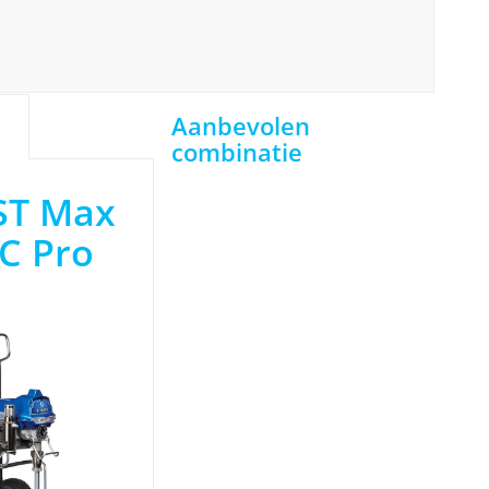
25,00.
€2.850,00.
Aanbevolen
combinatie
ST Max
PC Pro