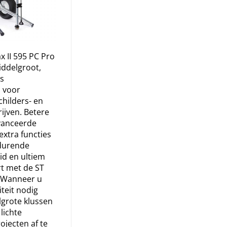
 II 595 PC Pro
iddelgroot,
ss
l voor
childers- en
ijven. Betere
avanceerde
extra functies
durende
d en ultiem
t met de ST
. Wanneer u
teit nodig
grote klussen
lichte
jecten af te