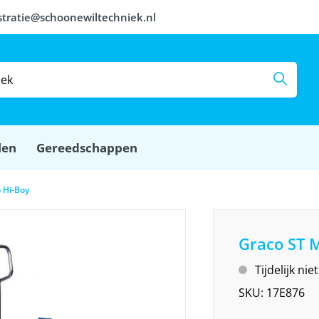
stratie@schoonewiltechniek.nl
len
Gereedschappen
 Hi-Boy
Graco ST M
Tijdelijk ni
SKU:
17E876