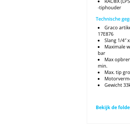
RAC®X (LP51
-tiphouder
Technische ge
Graco arti
17E876
Slang 1/4″ 
Maximale w
bar
Max opbreng
min.
Max. tip gro
Motorverm
Gewicht 33
Bekijk de folde