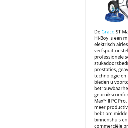
De
Graco
ST Max
Hi-Boy is een m
elektrisch airle
verfspuittoeste
professionele s
stukadoorsbedr
prestaties, ge
technologie en 
bieden u voort
betrouwbaarhei
gebruikscomfor
Max™ II PC Pro
meer productivi
hebt om middel
binnenshuis en 
commerciële pro