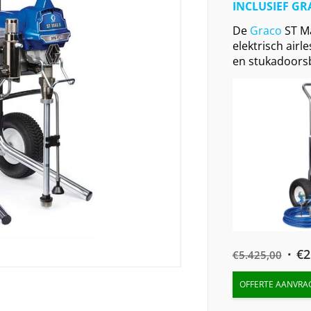
INCLUSIEF GRA
De
Graco
ST Ma
elektrisch airl
en stukadoorsb
Orig
€
2
€
5.425,00
pric
OFFERTE AANVRA
was