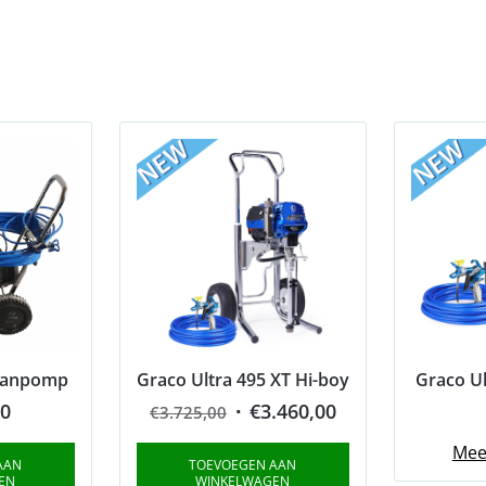
aanpomp
Graco Ultra 495 XT Hi-boy
Graco Ul
Original
Current
00
€
3.460,00
€
3.725,00
price
price
Mee
AAN
TOEVOEGEN AAN
was:
is:
EN
WINKELWAGEN