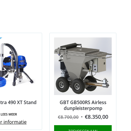
tra 490 XT Stand
GBT GB500RS Airless
dunpleisterpomp
LEES MEER
Original
Current
€
8.350,00
€
8.700,00
r informatie
price
price