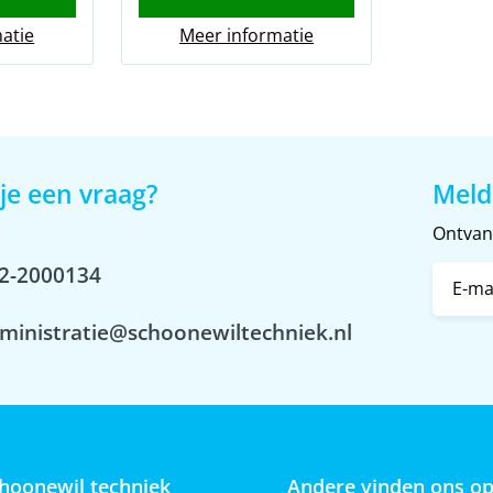
€3.725,00.
€3.460,00.
atie
Meer informatie
je een vraag?
Meld
Ontvang
2-2000134
ministratie@schoonewiltechniek.nl
hoonewil techniek
Andere vinden ons o