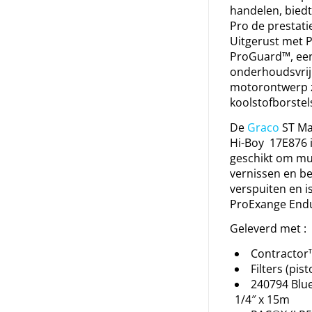
handelen, biedt
Pro de prestatie
Uitgerust met 
ProGuard™, ee
onderhoudsvrij
motorontwerp 
koolstofborstel
De
Graco
ST Max
Hi-Boy 17E876 
geschikt om muu
vernissen en be
verspuiten en i
ProExange End
Geleverd met :
Contractor™
Filters (pist
240794 Blue
1/4″ x 15m