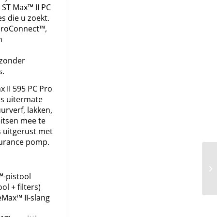
 ST Max™ II PC
s die u zoekt.
ProConnect™,
n
zonder
s.
 II 595 PC Pro
is uitermate
rverf, lakken,
itsen mee te
s uitgerust met
urance pomp.
-pistool
ool + filters)
Max™ II-slang