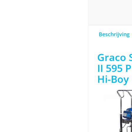
€5.4
Beschrijving
Graco 
II 595 
Hi-Boy