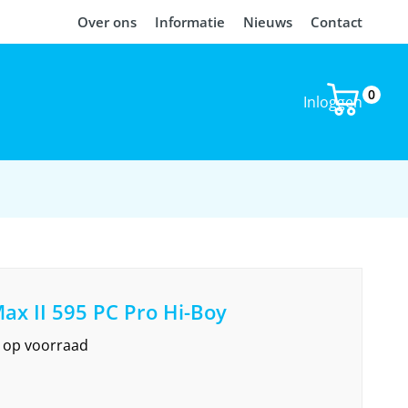
Over ons
Informatie
Nieuws
Contact
0
Inloggen
ax II 595 PC Pro Hi-Boy
et op voorraad