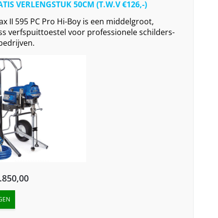
TIS VERLENGSTUK 50CM (T.W.V €126,-)
x II 595 PC Pro Hi-Boy is een middelgroot,
ess verfspuittoestel voor professionele schilders-
edrijven.
inal
Current
.850,00
e
price
GEN
:
is: