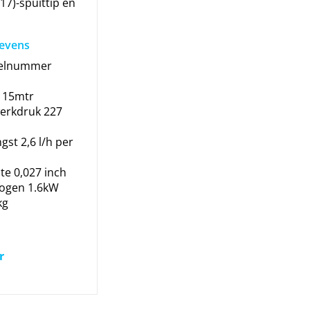
7)-spuittip en
gevens
kelnummer
x 15mtr
erkdruk 227
st 2,6 l/h per
te 0,027 inch
ogen 1.6kW
kg
r