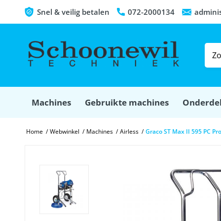
Snel & veilig betalen
072-2000134
admini
Machines
Gebruikte machines
Onderde
Home
/
Webwinkel
/
Machines
/
Airless
/
Graco ST Max II 595 PC Pro