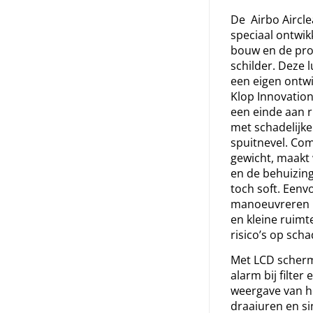
De Airbo Aircle
speciaal ontwik
bouw en de pro
schilder. Deze lu
een eigen ontwi
Klop Innovatio
een einde aan 
met schadelijke
spuitnevel. Comp
gewicht, maakt 
en de behuizing
toch soft. Eenv
manoeuvreren 
en kleine ruimt
risico’s op scha
Met LCD scherm
alarm bij filter 
weergave van h
draaiuren en sing