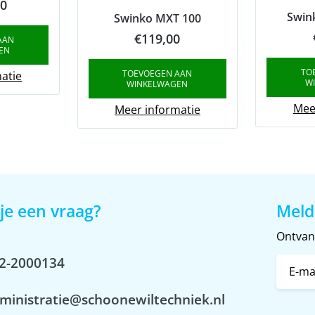
00
Swin
Swinko MXT 100
€
119,00
AAN
EN
TO
TOEVOEGEN AAN
atie
W
WINKELWAGEN
Mee
Meer informatie
je een vraag?
Meld
Ontvang
2-2000134
ministratie@schoonewiltechniek.nl