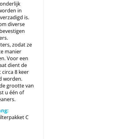
zonderlijk
worden in
verzadigd is.
om diverse
 bevestigen
ers.
ters, zodat ze
ste manier
en. Voor een
aat dient de
 circa 8 keer
rd worden.
 de grootte van
st u één of
eaners.
ang:
lterpakket C