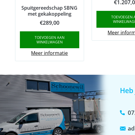
€
1.207,
Spuitgereedschap SBNG
met gekakoppeling
TOEVOEGEN 
€
289,00
WINKELWAG
Meer inform
TOEVOEGEN AAN
WINKELWAGEN
Meer informatie
Heb 
07
ad