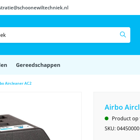
stratie@schoonewiltechniek.nl
len
Gereedschappen
rbo Aircleaner AC2
Airbo Airc
Product op
SKU:
04450000