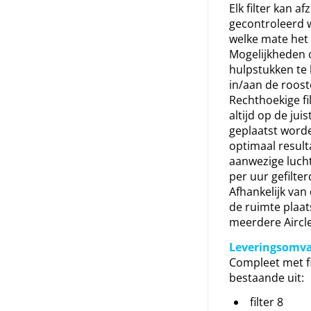
Elk filter kan af
gecontroleerd 
welke mate het 
Mogelijkheden 
hulpstukken te
in/aan de roost
Rechthoekige fil
altijd op de jui
geplaatst word
optimaal result
aanwezige lucht
per uur gefilte
Afhankelijk van
de ruimte plaat
meerdere Aircl
Leveringsomv
Compleet met fi
bestaande uit:
filter 8