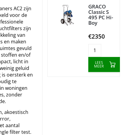
GRACO
aners AC2 zijn
Classic S
keld voor de
495 PC Hi-
fessionele
Boy
chtfilters zijn
kkeling van
€2350
ns en maken
ruimtes gevuld
 stoffen en/of
act, licht in
LEES
MEER
weinig geluid
 is oersterk en
oudig te
in woningen
es, zonder
de.
, akoestisch
error,
et aantal
le filter test.