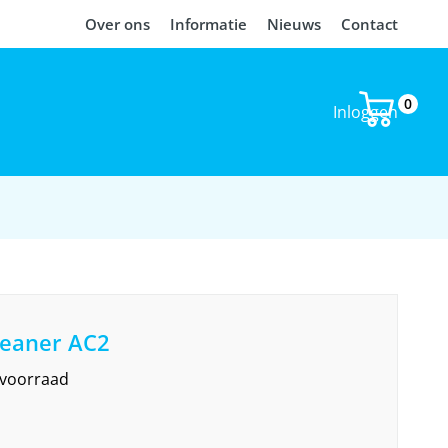
Over ons
Informatie
Nieuws
Contact
0
Inloggen
leaner AC2
 voorraad