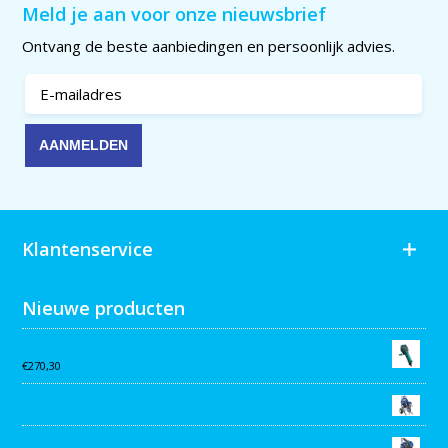
Meld je aan voor onze nieuwsbrief
Ontvang de beste aanbiedingen en persoonlijk advies.
Klantenservice
Nieuwe producten
Collomix AQiX² waterdoseermeter
€
270,30
Graco MARK VII MAX Procontractor
Graco ST Max II 495 PC Pro Stand