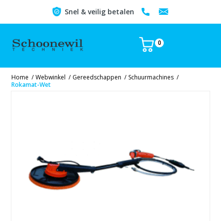
Snel & veilig betalen
0
Home
/
Webwinkel
/
Gereedschappen
/
Schuurmachines
/
Rokamat-Wet