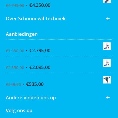
€
4.350,00
€
4.745,00
Over Schoonewil techniek
Aanbiedingen
Graco Ultra 395 Hi-Cart
€
2.795,00
€
3.980,00
Graco Ultra 390 Hi-cart
€
2.095,00
€
2.850,00
Collomix XQ6 mixer
€
535,00
€
549,70
Andere vinden ons op
Volg ons op