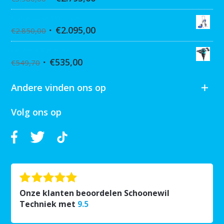
Graco Ultra 390 Hi-cart
€
2.095,00
€
2.850,00
Collomix XQ6 mixer
€
535,00
€
549,70
Andere vinden ons op
Volg ons op
Onze klanten beoordelen Schoonewil
Techniek met
9.5