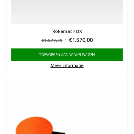
Rokamat FOX
Original
Current
€
1.570,00
€
1.879,79
price
price
TOEVOEGEN AAN WINKELWAGEN
was:
is:
€1.879,79.
€1.570,00.
Meer informatie