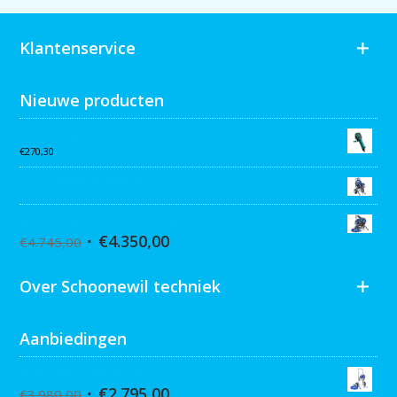
Klantenservice
Nieuwe producten
Collomix AQiX² waterdoseermeter
€
270,30
Graco MARK VII MAX Procontractor
Graco ST Max II 495 PC Pro Stand
€
4.350,00
€
4.745,00
Over Schoonewil techniek
Aanbiedingen
Graco Ultra 395 Hi-Cart
€
2.795,00
€
3.980,00