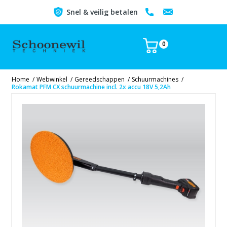
Snel & veilig betalen
0
Home
/
Webwinkel
/
Gereedschappen
/
Schuurmachines
/
Rokamat PFM CX schuurmachine incl. 2x accu 18V 5,2Ah