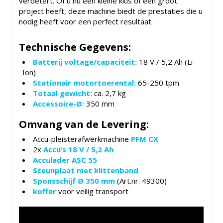
verbetert. Of u nu een kleine klus of een groot
project heeft, deze machine biedt de prestaties die u
nodig heeft voor een perfect resultaat.
Technische Gegevens:
Batterij voltage/capaciteit:
18 V / 5,2 Ah (Li-
Ion)
Stationair motortoerental:
65-250 tpm
Totaal gewicht:
ca. 2,7 kg
Accessoire-Ø:
350 mm
Omvang van de Levering:
Accu-pleisterafwerkmachine
PFM CX
2x
Accu’s 18 V / 5,2 Ah
Acculader ASC 55
Steunplaat met klittenband
Sponsschijf Ø 350 mm
(Art.nr. 49300)
koffer
voor veilig transport