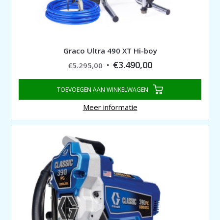
Graco Ultra 490 XT Hi-boy
Original
Current
€
3.490,00
€
5.295,00
price
price
TOEVOEGEN AAN WINKELWAGEN
was:
is:
€5.295,00.
€3.490,00.
Meer informatie