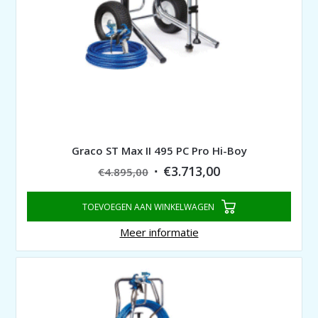
Graco ST Max II 495 PC Pro Hi-Boy
Original
Current
€
3.713,00
€
4.895,00
price
price
TOEVOEGEN AAN WINKELWAGEN
was:
is:
€4.895,00.
€3.713,00.
Meer informatie