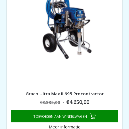
Graco Ultra Max II 695 Procontractor
Original
Current
€
4.650,00
€
8.335,00
price
price
TOEVOEGEN AAN WINKELWAGEN
was:
is:
€8.335,00.
€4.650,00.
Meer informatie