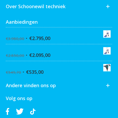
Over Schoonewil techniek
Aanbiedingen
Graco Ultra 395 Hi-Cart
€
2.795,00
€
3.980,00
Graco Ultra 390 Hi-cart
€
2.095,00
€
2.850,00
Collomix XQ6 mixer
€
535,00
€
549,70
Andere vinden ons op
Volg ons op