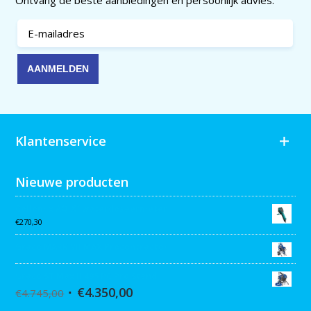
Ontvang de beste aanbiedingen en persoonlijk advies.
Klantenservice
Nieuwe producten
Collomix AQiX² waterdoseermeter
€
270,30
Graco MARK VII MAX Procontractor
Graco ST Max II 495 PC Pro Stand
€
4.350,00
€
4.745,00