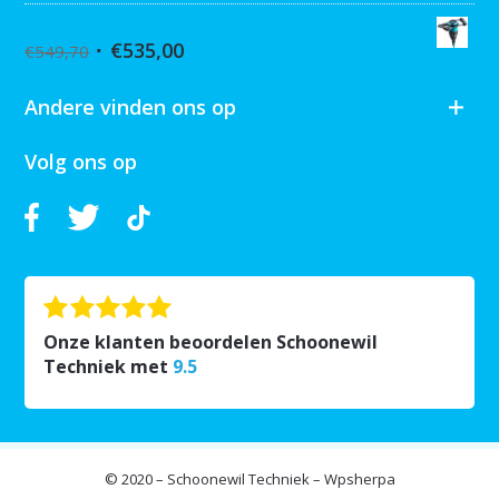
Collomix XQ6 mixer
€
535,00
€
549,70
Andere vinden ons op
Volg ons op
Onze klanten beoordelen Schoonewil
Techniek met
9.5
© 2020 – Schoonewil Techniek – Wpsherpa