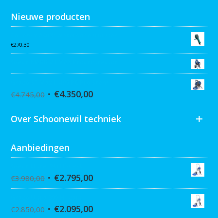
Nieuwe producten
Collomix AQiX² waterdoseermeter
€
270,30
Graco MARK VII MAX Procontractor
Graco ST Max II 495 PC Pro Stand
€
4.350,00
€
4.745,00
Over Schoonewil techniek
Aanbiedingen
Graco Ultra 395 Hi-Cart
€
2.795,00
€
3.980,00
Graco Ultra 390 Hi-cart
€
2.095,00
€
2.850,00