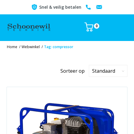
Snel & veilig betalen
0
Home
/
Webwinkel
/
Tag: compressor
Sorteer op
Standaard