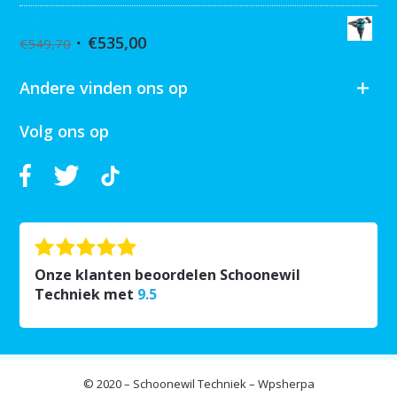
Collomix XQ6 mixer
€
535,00
€
549,70
Andere vinden ons op
Volg ons op
Onze klanten beoordelen Schoonewil
Techniek met
9.5
© 2020 – Schoonewil Techniek – Wpsherpa