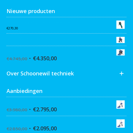
Nieuwe producten
Collomix AQiX² waterdoseermeter
€
270,30
Graco MARK VII MAX Procontractor
Graco ST Max II 495 PC Pro Stand
€
4.350,00
€
4.745,00
Over Schoonewil techniek
Aanbiedingen
Graco Ultra 395 Hi-Cart
€
2.795,00
€
3.980,00
Graco Ultra 390 Hi-cart
€
2.095,00
€
2.850,00