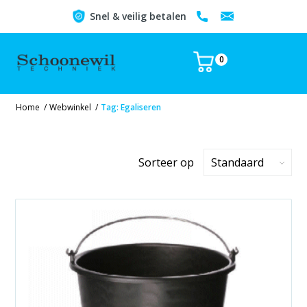
Snel & veilig betalen
0
Home
/
Webwinkel
/
Tag: Egaliseren
Sorteer op
Standaard