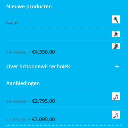
Nieuwe producten
Collomix AQiX² waterdoseermeter
€
270,30
Graco MARK VII MAX Procontractor
Graco ST Max II 495 PC Pro Stand
€
4.350,00
€
4.745,00
Over Schoonewil techniek
Aanbiedingen
Graco Ultra 395 Hi-Cart
€
2.795,00
€
3.980,00
Graco Ultra 390 Hi-cart
€
2.095,00
€
2.850,00