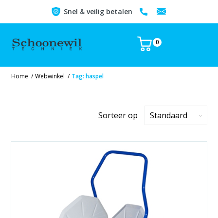
Snel & veilig betalen
0
Home
/
Webwinkel
/
Tag: haspel
Sorteer op
Standaard