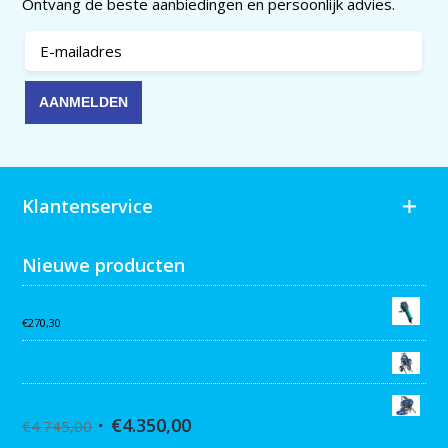
Ontvang de beste aanbiedingen en persoonlijk advies.
Klantenservice
Nieuwe producten
Collomix AQiX² waterdoseermeter
€
270,30
Graco MARK VII MAX Procontractor
Graco ST Max II 495 PC Pro Stand
€
4.350,00
€
4.745,00