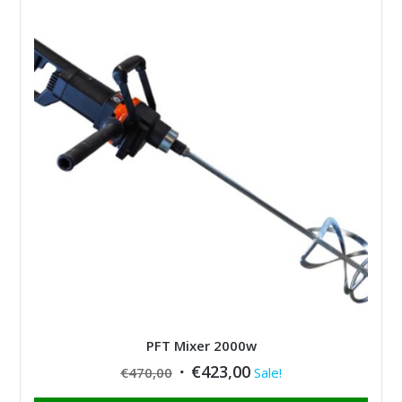
PFT Mixer 2000w
Original
Current
€
423,00
€
470,00
Sale!
price
price