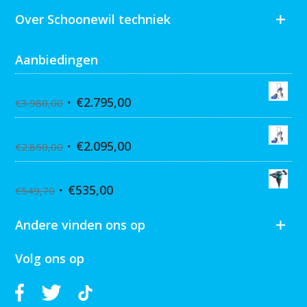
Over Schoonewil techniek
Aanbiedingen
Graco Ultra 395 Hi-Cart
€
2.795,00
€
3.980,00
Graco Ultra 390 Hi-cart
€
2.095,00
€
2.850,00
Collomix XQ6 mixer
€
535,00
€
549,70
Andere vinden ons op
Volg ons op