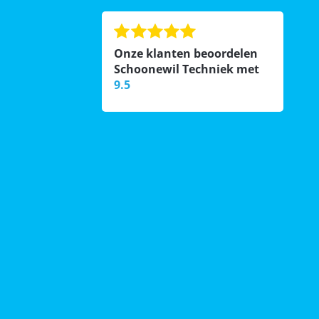
Onze klanten beoordelen
Schoonewil Techniek met
9.5