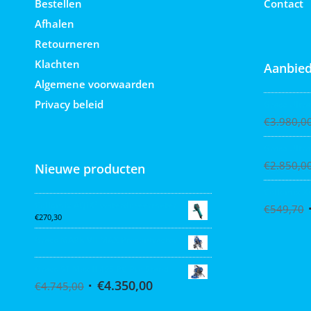
Bestellen
Contact
Afhalen
Retourneren
Klachten
Aanbied
Algemene voorwaarden
Privacy beleid
Graco Ultra
€
3.980,0
Graco Ultra
€
2.850,0
Nieuwe producten
Collomix X
Collomix AQiX² waterdoseermeter
€
549,70
€
270,30
Graco MARK VII MAX Procontractor
Graco ST Max II 495 PC Pro Stand
€
4.350,00
€
4.745,00