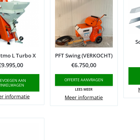
S
itmo L Turbo X
PFT Swing (VERKOCHT)
€
9.995,00
€
6.750,00
OFFERTE AANVRAGEN
EVOEGEN AAN
INKELWAGEN
LEES MEER
r informatie
Meer informatie