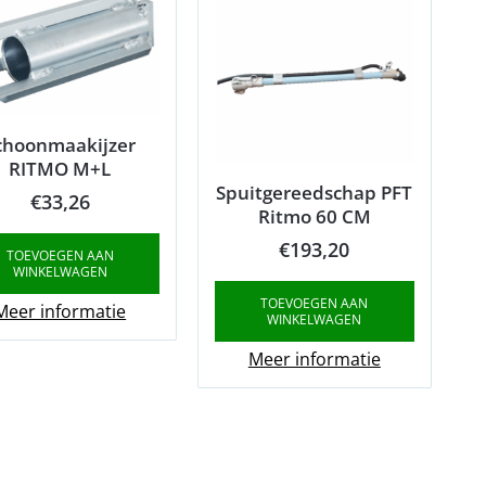
choonmaakijzer
RITMO M+L
Spuitgereedschap PFT
€
33,26
Ritmo 60 CM
€
193,20
TOEVOEGEN AAN
WINKELWAGEN
TOEVOEGEN AAN
Meer informatie
WINKELWAGEN
Meer informatie