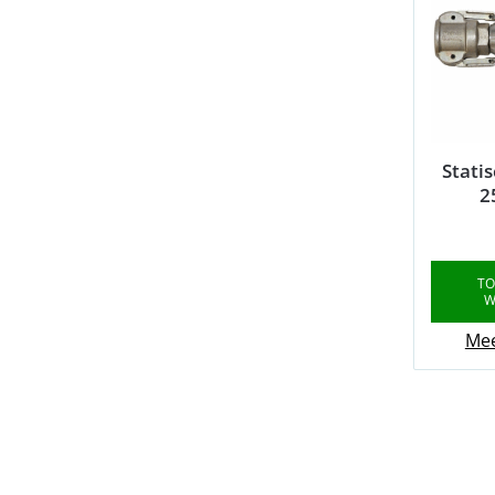
Stati
2
TO
W
Mee