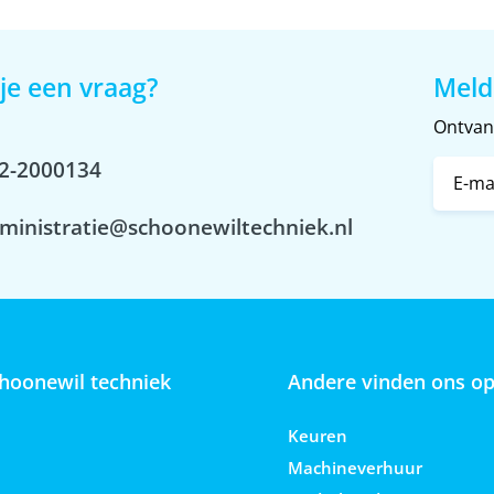
je een vraag?
Meld
Ontvang
2-2000134
ministratie@schoonewiltechniek.nl
hoonewil techniek
Andere vinden ons o
Keuren
Machineverhuur