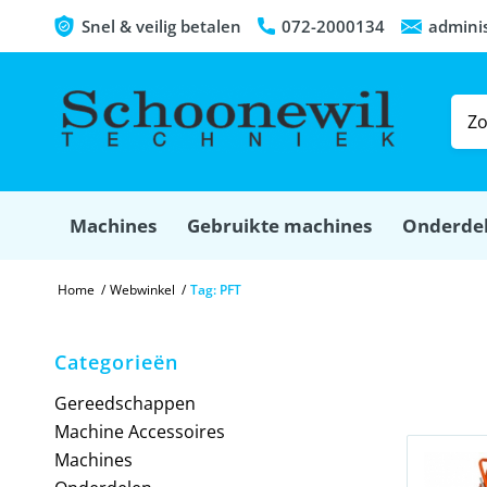
Snel & veilig betalen
072-2000134
admini
Machines
Gebruikte machines
Onderde
Home
/
Webwinkel
/
Tag: PFT
Categorieën
Gereedschappen
Machine Accessoires
Machines