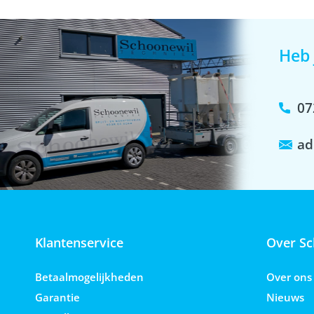
Heb 
07
ad
Klantenservice
Over Sc
Betaalmogelijkheden
Over ons
Garantie
Nieuws