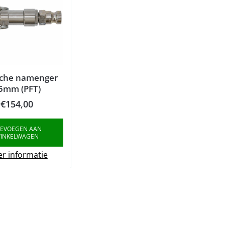
sche namenger
5mm (PFT)
€
154,00
EVOEGEN AAN
INKELWAGEN
r informatie