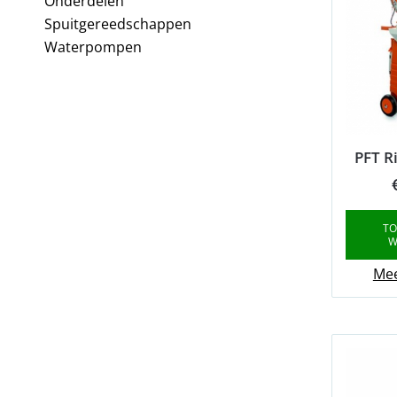
Onderdelen
Spuitgereedschappen
Waterpompen
PFT R
TO
W
Mee