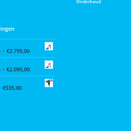
Onderhoud
ingen
 395 Hi-Cart
€
2.795,00
0
 390 Hi-cart
€
2.095,00
0
Q6 mixer
€
535,00