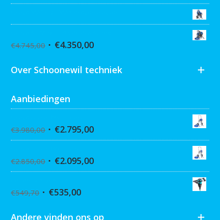
Graco MARK VII MAX Procontractor
Graco ST Max II 495 PC Pro Stand
€
4.350,00
€
4.745,00
Over Schoonewil techniek
Aanbiedingen
Graco Ultra 395 Hi-Cart
€
2.795,00
€
3.980,00
Graco Ultra 390 Hi-cart
€
2.095,00
€
2.850,00
Collomix XQ6 mixer
€
535,00
€
549,70
Andere vinden ons op