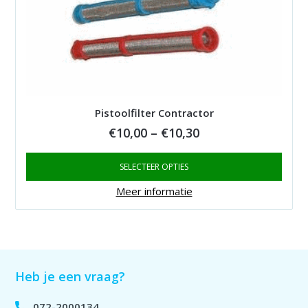
Pistoolfilter Contractor
Price
€
10,00
–
€
10,30
range:
SELECTEER OPTIES
€10,00
through
Meer informatie
€10,30
Heb je een vraag?
072-2000134