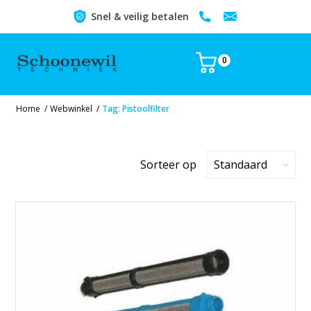
Snel & veilig betalen
0
Home
/
Webwinkel
/
Tag: Pistoolfilter
Sorteer op
Standaard