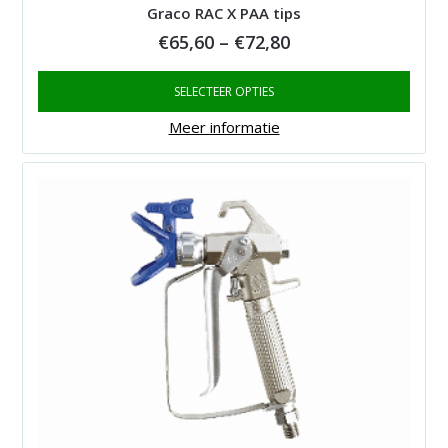
Graco RAC X PAA tips
Price
€
65,60
–
€
72,80
range:
SELECTEER OPTIES
€65,60
through
Meer informatie
€72,80