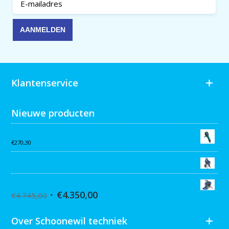
Klantenservice
Nieuwe producten
Collomix AQiX² waterdoseermeter
€
270,30
Graco MARK VII MAX Procontractor
Graco ST Max II 495 PC Pro Stand
€
4.350,00
€
4.745,00
Over Schoonewil techniek