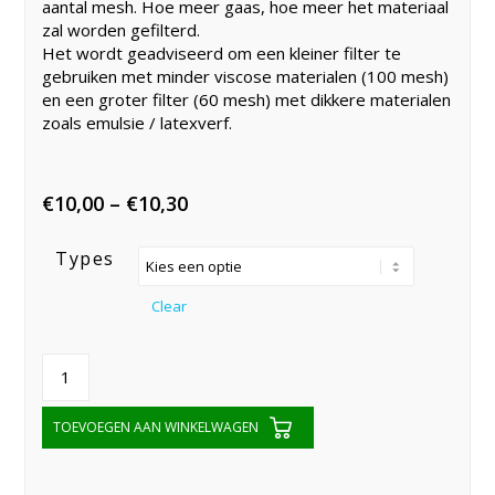
aantal mesh. Hoe meer gaas, hoe meer het materiaal
zal worden gefilterd.
Het wordt geadviseerd om een ​​kleiner filter te
gebruiken met minder viscose materialen (100 mesh)
en een groter filter (60 mesh) met dikkere materialen
zoals emulsie / latexverf.
Price
€
10,00
–
€
10,30
range:
Types
€10,00
through
Clear
€10,30
TOEVOEGEN AAN WINKELWAGEN