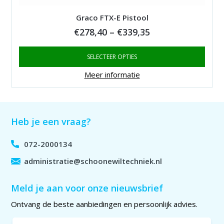
Graco FTX-E Pistool
Price
€
278,40
–
€
339,35
range:
SELECTEER OPTIES
€278,40
through
Meer informatie
€339,35
Heb je een vraag?
072-2000134
administratie@schoonewiltechniek.nl
Meld je aan voor onze nieuwsbrief
Ontvang de beste aanbiedingen en persoonlijk advies.