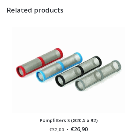
Related products
Pompfilters S (Ø20,5 x 92)
Original
Current
€
26,90
€
32,00