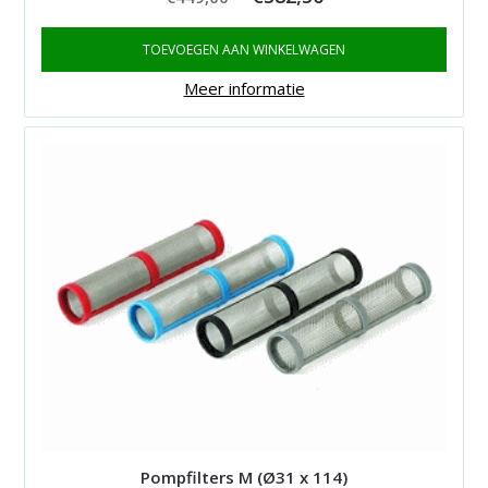
price
price
TOEVOEGEN AAN WINKELWAGEN
was:
is:
€449,00.
€382,50.
Meer informatie
Pompfilters M (Ø31 x 114)