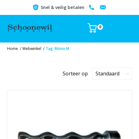
Snel & veilig betalen
0
Home
/
Webwinkel
/
Tag: Ritmo M
Sorteer op
Standaard