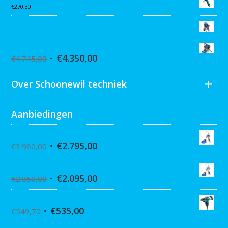
€
270,30
Graco MARK VII MAX Procontractor
Graco ST Max II 495 PC Pro Stand
€
4.350,00
€
4.745,00
Over Schoonewil techniek
Aanbiedingen
Graco Ultra 395 Hi-Cart
€
2.795,00
€
3.980,00
Graco Ultra 390 Hi-cart
€
2.095,00
€
2.850,00
Collomix XQ6 mixer
€
535,00
€
549,70