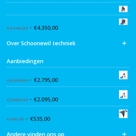
Graco MARK VII MAX Procontractor
Graco ST Max II 495 PC Pro Stand
€
4.350,00
€
4.745,00
Over Schoonewil techniek
Aanbiedingen
Graco Ultra 395 Hi-Cart
€
2.795,00
€
3.980,00
Graco Ultra 390 Hi-cart
€
2.095,00
€
2.850,00
Collomix XQ6 mixer
€
535,00
€
549,70
Andere vinden ons op