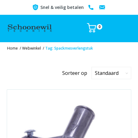
Snel & veilig betalen
0
Home
/
Webwinkel
/
Tag: Spackmesverlengstuk
Sorteer op
Standaard