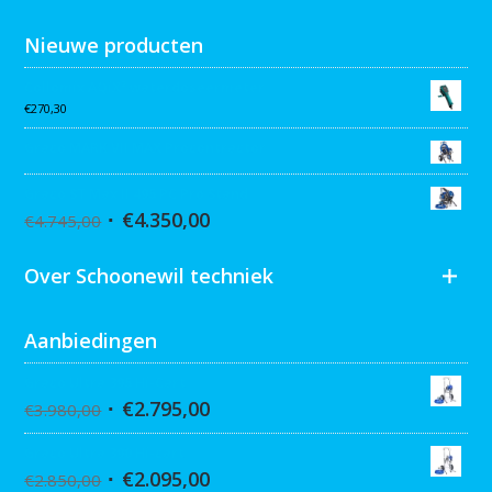
Nieuwe producten
Collomix AQiX² waterdoseermeter
€
270,30
Graco MARK VII MAX Procontractor
Graco ST Max II 495 PC Pro Stand
€
4.350,00
€
4.745,00
Over Schoonewil techniek
Aanbiedingen
Graco Ultra 395 Hi-Cart
€
2.795,00
€
3.980,00
Graco Ultra 390 Hi-cart
€
2.095,00
€
2.850,00