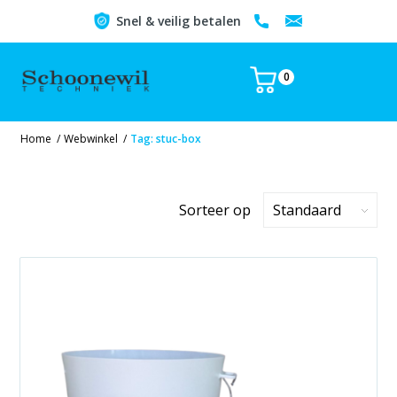
Snel & veilig betalen
0
Home
/
Webwinkel
/
Tag: stuc-box
Sorteer op
Standaard