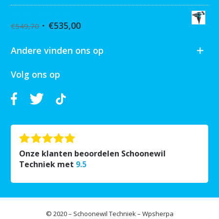
Collomix XQ6 mixer
€
535,00
€
549,70
Andere vinden ons op
Volg ons op
Onze klanten beoordelen Schoonewil
Techniek met
9.5
© 2020 – Schoonewil Techniek – Wpsherpa