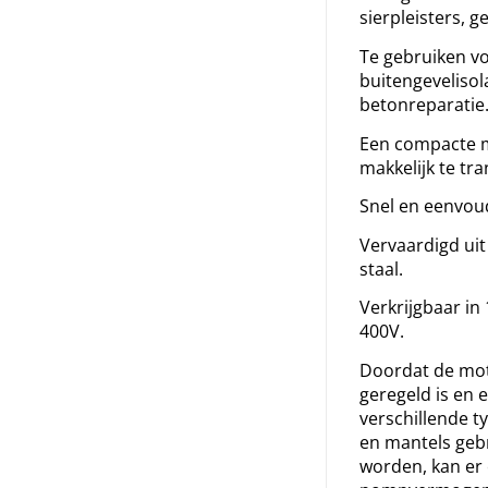
sierpleisters, g
Te gebruiken v
buitengevelisola
betonreparatie
Een compacte 
makkelijk te tr
Snel en eenvoud
Vervaardigd uit
staal.
Verkrijgbaar in
400V.
Doordat de mot
geregeld is en e
verschillende t
en mantels geb
worden, kan er