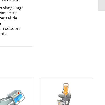
n slanglengte
 van het te
riaal, de
e
en de soort
ntel.