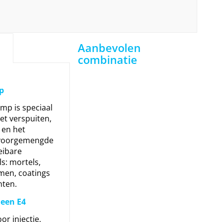
Aanbevolen
combinatie
p
mp is speciaal
et verspuiten,
en het
 voorgemengde
eibare
ls:
mortels,
ijmen, coatings
ten.
 een E4
or injectie,