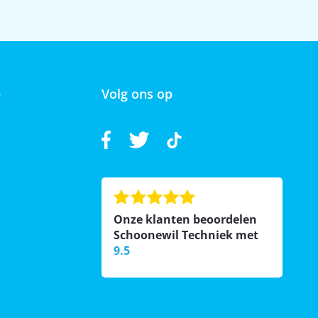
p
Volg ons op
Onze klanten beoordelen
Schoonewil Techniek met
9.5