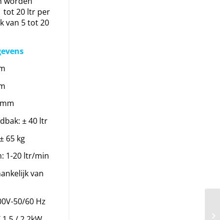
 worden
tot 20 ltr per
k van 5 tot 20
gevens
mm
mm
0 mm
bak: ± 40 ltr
± 65 kg
1-20 ltr/min
ankelijk van
00V-50/60 Hz
 1,5 / 2,2kW