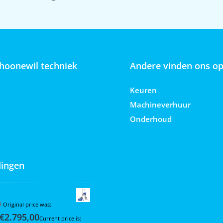
hoonewil techniek
Andere vinden ons o
Keuren
Machineverhuur
Onderhoud
ingen
 395 Hi-Cart
0
Original price was:
€
2.795,00
Current price is: