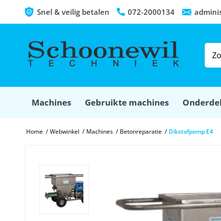
Snel & veilig betalen
072-2000134
admini
Machines
Gebruikte machines
Onderde
Home
/
Webwinkel
/
Machines
/
Betonreparatie
/
Dikstofpomp E4