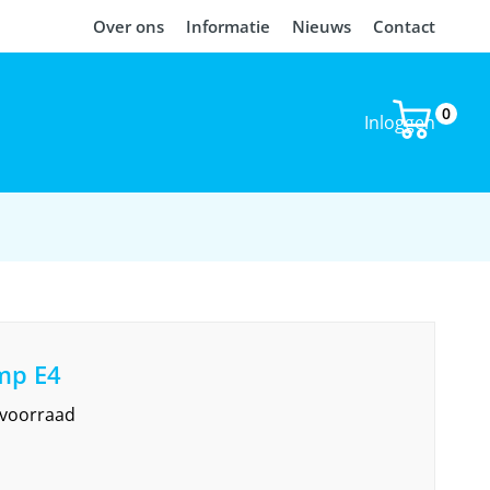
Over ons
Informatie
Nieuws
Contact
0
Inloggen
mp E4
 voorraad