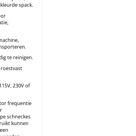
ekleurde spack.
oor
tie,
.
machine,
ansporteren.
ig te reinigen.
 roestvast
 115V, 230V of
or frequentie
r
ype schneckes
ruikt kunnen
 een