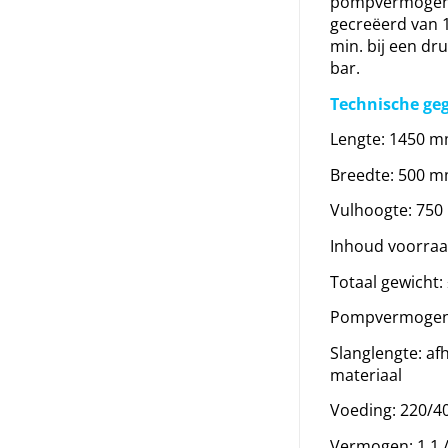
pompvermogen
gecreëerd van 1 
min. bij een dru
bar.
Technische ge
Lengte: 1450 
Breedte: 500 
Vulhoogte: 75
Inhoud voorraad
Totaal gewicht: 
Pompvermogen: 
Slanglengte: afh
materiaal
Voeding: 220/4
Vermogen: 1,1 /