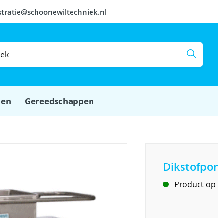
stratie@schoonewiltechniek.nl
len
Gereedschappen
Dikstofpo
Product op