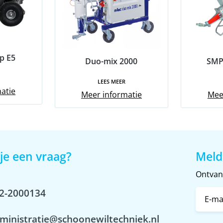
p E5
Duo-mix 2000
SMP
LEES MEER
atie
Meer informatie
Mee
je een vraag?
Meld
Ontvang
2-2000134
ministratie@schoonewiltechniek.nl