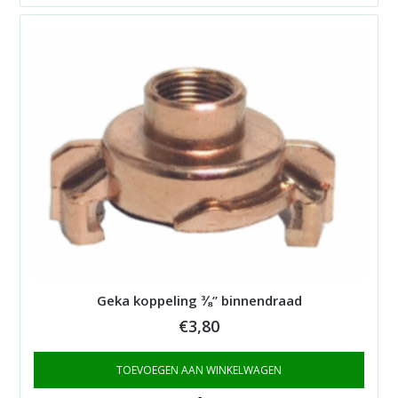
Geka koppeling ⅜” binnendraad
€
3,80
TOEVOEGEN AAN WINKELWAGEN