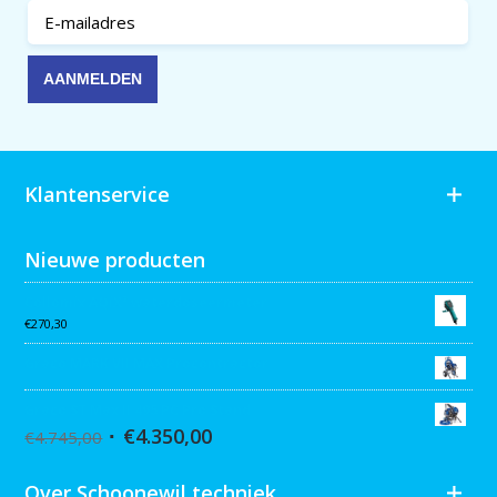
Klantenservice
Nieuwe producten
Collomix AQiX² waterdoseermeter
€
270,30
Graco MARK VII MAX Procontractor
Graco ST Max II 495 PC Pro Stand
€
4.350,00
€
4.745,00
Over Schoonewil techniek