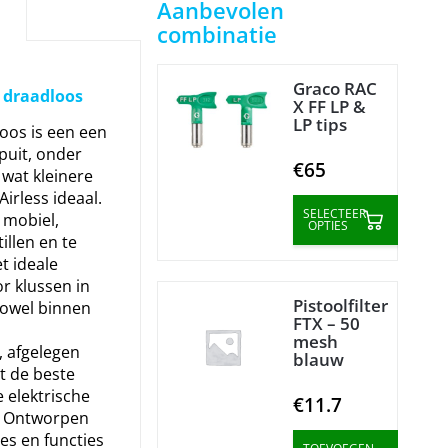
Aanbevolen
combinatie
Graco RAC
 draadloos
X FF LP &
LP tips
oos is een een
puit, onder
€65
wat kleinere
Airless ideaal.
SELECTEER
 mobiel,
OPTIES
tillen en te
et ideale
or klussen in
Pistoolfilter
owel binnen
FTX – 50
mesh
, afgelegen
blauw
dt de beste
e elektrische
€11.7
n. Ontworpen
ies en functies