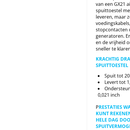
van een GX21 ai
spuittoestel me
leveren, maar 
voedingskabels
stopcontacten 
generatoren. Er
en de vrijheid o
sneller te klaren
KRACHTIG DR
SPUITTOESTEL
Spuit tot 2
Levert tot 1
Ondersteunt
0,021 inch
P
RESTATIES W
KUNT REKENEN
HELE DAG DO
SPUITVERMOG