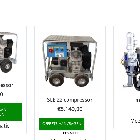
ressor
00
SLE 22 compressor
m
€
5.140,00
AAN
EN
Mee
OFFERTE AANVRAGEN
atie
LEES MEER