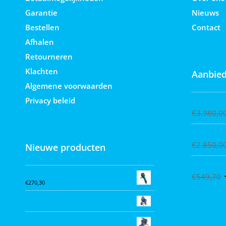
Garantie
Nieuws
Bestellen
Contact
Afhalen
Retourneren
Klachten
Aanbied
Algemene voorwaarden
Privacy beleid
Graco Ultra
€
3.980,0
Graco Ultra
€
2.850,0
Nieuwe producten
Collomix X
Collomix AQiX² waterdoseermeter
€
549,70
€
270,30
Graco MARK VII MAX Procontractor
Graco ST Max II 495 PC Pro Stand