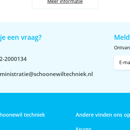
Meer informatie
je een vraag?
Meld
Ontvang
2-2000134
ministratie@schoonewiltechniek.nl
hoonewil techniek
Andere vinden ons o
Keuren