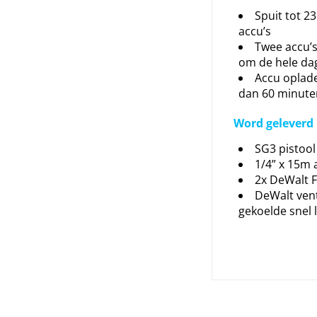
Spuit tot 23
accu’s
Twee accu’
om de hele dag
Accu oplad
dan 60 minute
Word geleverd 
SG3 pistool
1/4” x 15m a
2x DeWalt F
DeWalt vent
gekoelde snel 