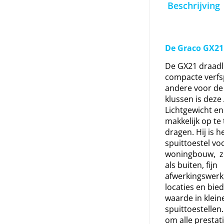
Beschrijving
De Graco GX21
De GX21 draadl
compacte verfs
andere voor de 
klussen is deze 
Lichtgewicht en
makkelijk op te 
dragen. Hij is h
spuittoestel vo
woningbouw, z
als buiten, fijn
afwerkingswerk
locaties en bie
waarde in klein
spuittoestelle
om alle prestat