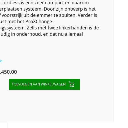
cordless is een zeer compact en daarom
erplaatsen systeem. Door zijn ontwerp is het
f voorstrijk uit de emmer te spuiten. Verder is
rust met het ProXChange-
ssysteem. Zelfs met twee linkerhanden is de
dig in onderhoud. en dat nu allemaal
e
inal
Current
.450,00
e
price
TOEVOEGEN AAN WINKELWAGEN
:
is:
10,00.
€1.450,00.