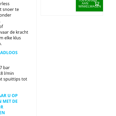
TOEVOEGEN
rless
AAN
WINKELWAGEN
t snoer te
zonder
,
of
vaar de kracht
m elke klus
.
AADLOOS
07 bar
,8 l/min
 spuittips tot
AAR U OP
 MET DE
OR
EN