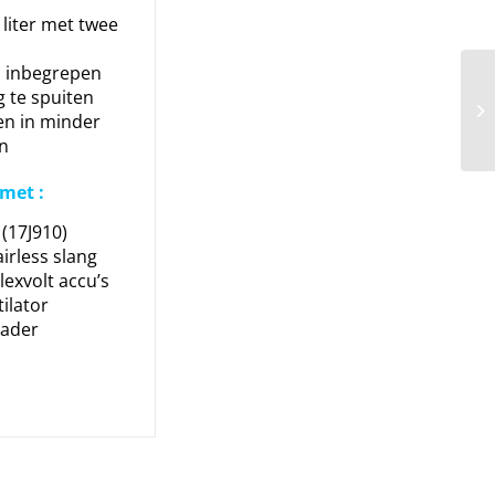
 liter met twee
s inbegrepen
 te spuiten
en in minder
n
met :
 (17J910)
irless slang
lexvolt accu’s
ilator
lader