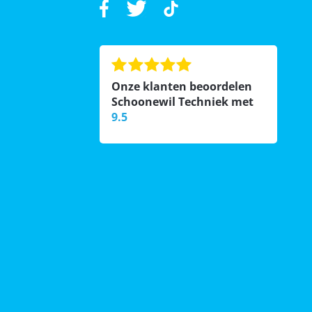
Onze klanten beoordelen
Schoonewil Techniek met
9.5