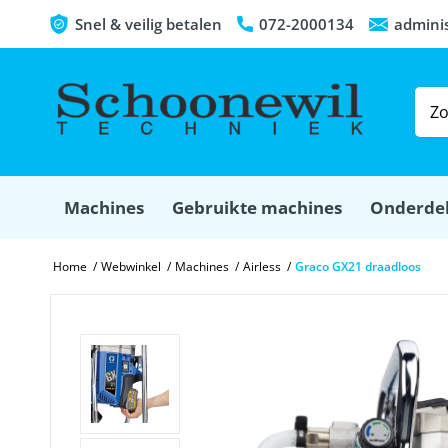
Snel & veilig betalen
072-2000134
admini
Machines
Gebruikte machines
Onderde
Home
/
Webwinkel
/
Machines
/
Airless
/
Graco GX21 draadloos