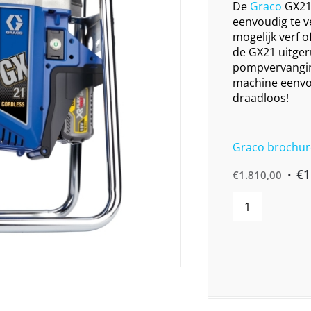
De
Graco
GX21 
eenvoudig te v
mogelijk verf o
de GX21 uitge
pompvervanging
machine eenvou
draadloos!
Graco brochur
Orig
€
1
€
1.810,00
pric
was
€1.8