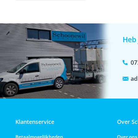
Heb 
07
ad
Klantenservice
Over Sc
Betaalmogelijkheden
Over ons