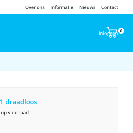
Over ons
Informatie
Nieuws
Contact
0
Inloggen
1 draadloos
et op voorraad