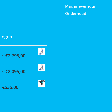
Machineverhuur
Onderhoud
ingen
 395 Hi-Cart
€
2.795,00
0
 390 Hi-cart
€
2.095,00
0
Q6 mixer
€
535,00