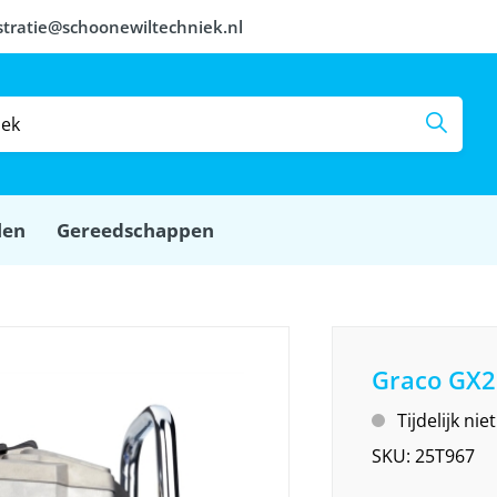
stratie@schoonewiltechniek.nl
len
Gereedschappen
Graco GX2
Tijdelijk ni
SKU:
25T967