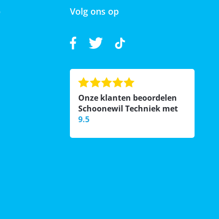
p
Volg ons op
Onze klanten beoordelen
Schoonewil Techniek met
9.5