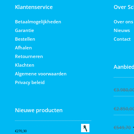
Klantenservice
Over Sc
Betaalmogelijkheden
Over ons
Garantie
Nieuws
Bestellen
Contact
Afhalen
Retourneren
Klachten
Aanbied
Algemene voorwaarden
Privacy beleid
Graco Ultra
€
3.980,0
Graco Ultra
€
2.850,0
Nieuwe producten
Collomix X
Collomix AQiX² waterdoseermeter
€
549,70
€
270,30