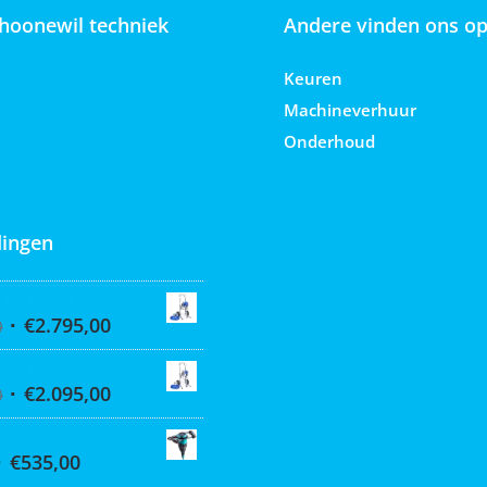
hoonewil techniek
Andere vinden ons o
Keuren
Machineverhuur
Onderhoud
ingen
 395 Hi-Cart
€
2.795,00
0
 390 Hi-cart
€
2.095,00
0
Q6 mixer
€
535,00