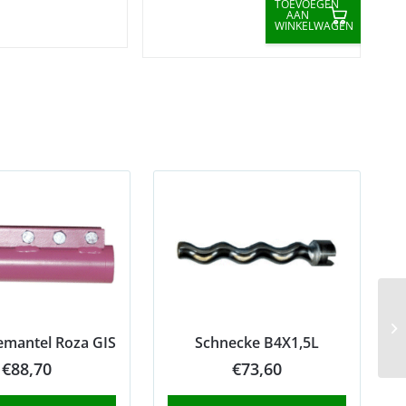
TOEVOEGEN
AAN
WINKELWAGEN
mantel Roza GIS
Schnecke B4X1,5L
€
88,70
€
73,60