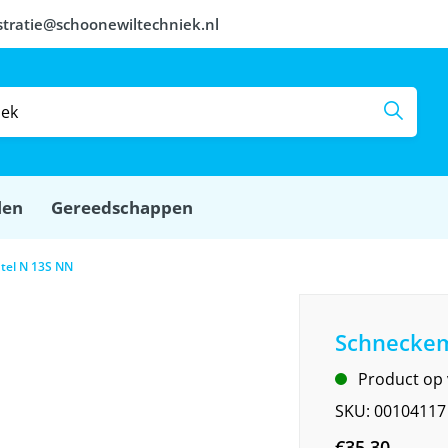
stratie@schoonewiltechniek.nl
len
Gereedschappen
el N 13S NN
Schneckem
Product op
SKU:
00104117
€
35,30