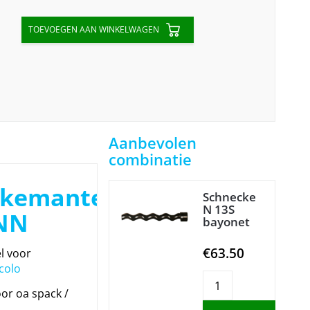
TOEVOEGEN AAN WINKELWAGEN
Aanbevolen
combinatie
ckemantel
Schnecke
N 13S
 NN
bayonet
€63.50
l voor
colo
or oa spack /