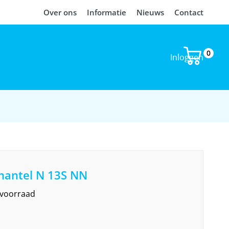
Over ons
Informatie
Nieuws
Contact
0
Inloggen
antel N 13S NN
 voorraad