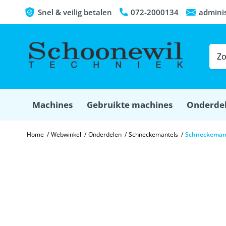
Snel & veilig betalen
072-2000134
admini
Machines
Gebruikte machines
Onderde
Home
/
Webwinkel
/
Onderdelen
/
Schneckemantels
/
Schneckemant