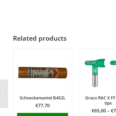
Related products
SMP Mengpomp
Schneckemantel B4X2L
Graco RAC X FF
tips
€
77,70
€
65,00
–
€
7