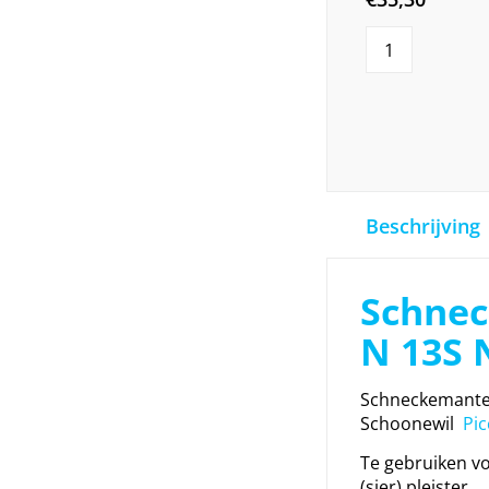
Beschrijving
Schne
N 13S
Schneckemante
Schoonewil
Pic
Te gebruiken vo
(sier) pleister