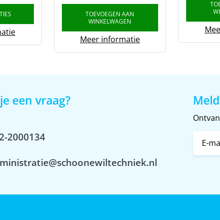
range:
TO
W
TIES
TOEVOEGEN AAN
€65,00
WINKELWAGEN
Mee
through
atie
Meer informatie
€72,00
je een vraag?
Meld
Ontvang
2-2000134
ministratie@schoonewiltechniek.nl