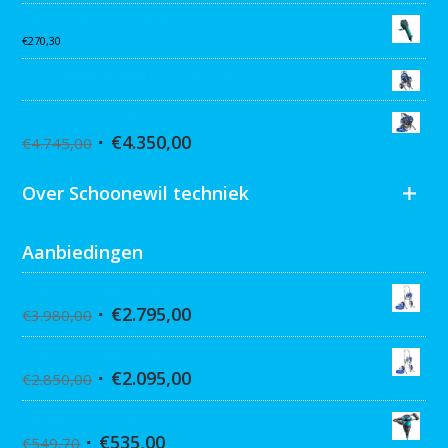
Collomix AQiX² waterdoseermeter
€
270,30
Graco MARK VII MAX Procontractor
Graco ST Max II 495 PC Pro Stand
€
4.350,00
€
4.745,00
Over Schoonewil techniek
Aanbiedingen
Graco Ultra 395 Hi-Cart
€
2.795,00
€
3.980,00
Graco Ultra 390 Hi-cart
€
2.095,00
€
2.850,00
Collomix XQ6 mixer
€
535,00
€
549,70