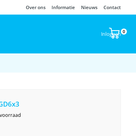
Over ons
Informatie
Nieuws
Contact
0
Inloggen
 GD6x3
 voorraad