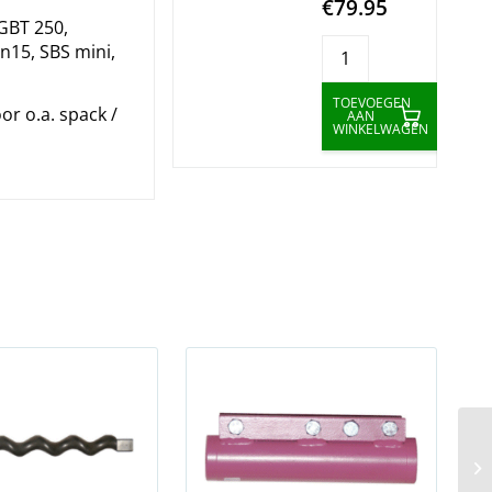
€79.95
GBT 250,
n15, SBS mini,
TOEVOEGEN
or o.a. spack /
AAN
WINKELWAGEN