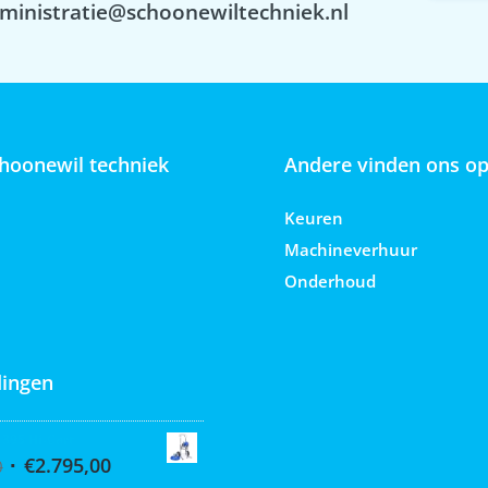
ministratie@schoonewiltechniek.nl
hoonewil techniek
Andere vinden ons o
Keuren
Machineverhuur
Onderhoud
ingen
 395 Hi-Cart
€
2.795,00
0