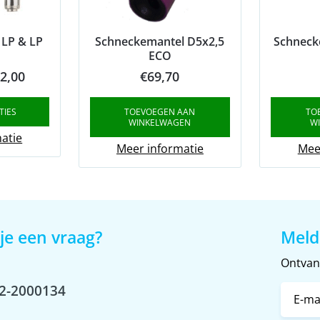
 LP & LP
Schneckemantel D5x2,5
Schneck
ECO
Price
2,00
€
69,70
range:
TIES
TOEVOEGEN AAN
TO
€65,00
WINKELWAGEN
W
through
atie
Meer informatie
Mee
€72,00
je een vraag?
Meld
Ontvang
2-2000134