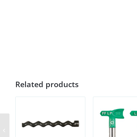
Related products
Schneckemantel
D5x2,5 ECO