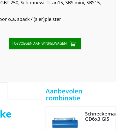
GBT 250, Schoonewil Titan15, SBS mini, SBS15,
or o.a. spack / (sier)pleister
TOEVOEGEN AAN WINKELWAGEN
Aanbevolen
combinatie
cke
Schneckemantel
GD6x3 GIS