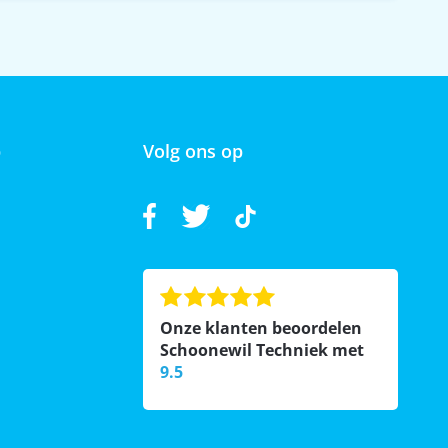
p
Volg ons op
Onze klanten beoordelen
Schoonewil Techniek met
9.5