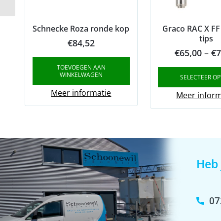
Schnecke Roza ronde kop
Graco RAC X FF
tips
€
84,52
€
65,00
–
€
7
TOEVOEGEN AAN
WINKELWAGEN
SELECTEER OP
Meer informatie
Meer inform
Heb 
07