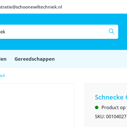
stratie@schoonewiltechniek.nl
len
Gereedschappen
6x3
Schnecke
Product op
SKU:
00104027