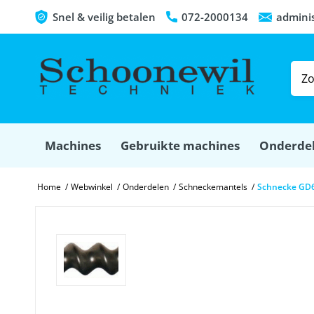
Snel & veilig betalen
072-2000134
admini
Machines
Gebruikte machines
Onderde
Home
/
Webwinkel
/
Onderdelen
/
Schneckemantels
/
Schnecke GD