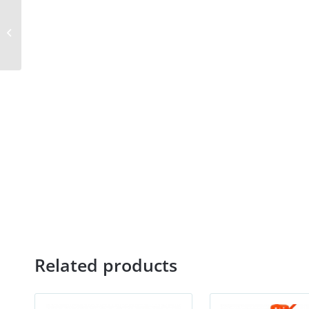
Putzmeister P12
‘Sprayboy’
Related products