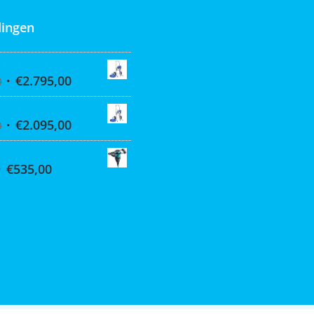
ingen
 395 Hi-Cart
€
2.795,00
0
 390 Hi-cart
€
2.095,00
0
Q6 mixer
€
535,00