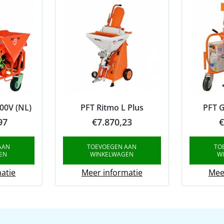
400V (NL)
PFT Ritmo L Plus
PFT G
97
€
7.870,23
€
AAN
TOEVOEGEN AAN
TO
EN
WINKELWAGEN
W
atie
Meer informatie
Mee