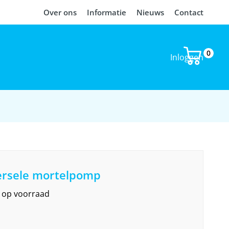
Over ons
Informatie
Nieuws
Contact
0
Inloggen
ersele mortelpomp
et op voorraad