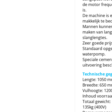
de motor frequ
is.
De machine is 
makkelijk te be
Mannen kunnen
maken van lan
slanglengtes.
Zeer goede prijs
Standaard opg
waterpomp.
Speciale cement
uitvoering besc
Technische ge
Lengte: 1050 
Breedte: 650 
Vulhoogte: 12
Inhoud voorraad
Totaal gewicht:
135kg (400V)