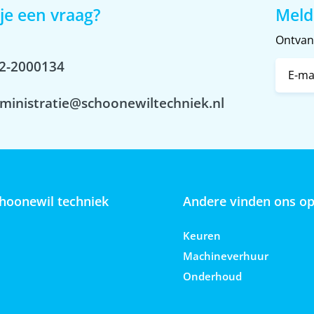
je een vraag?
Meld
Ontvang
2-2000134
ministratie@schoonewiltechniek.nl
hoonewil techniek
Andere vinden ons o
Keuren
Machineverhuur
Onderhoud