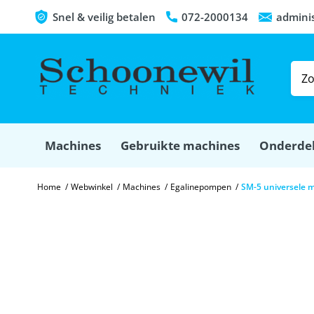
Snel & veilig betalen
072-2000134
admini
Machines
Gebruikte machines
Onderde
Home
/
Webwinkel
/
Machines
/
Egalinepompen
/
SM-5 universele 