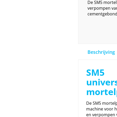
De SM5 mortel
verpompen van 
cementgebonde
Beschrijving
SM5
univer
morte
De SM5 mortel
machine voor h
en verpompen v