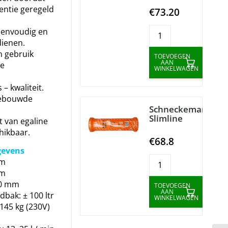
entie geregeld
€73.20
eenvoudig en
dienen.
 gebruik
TOEVOEGEN
AAN
ge
WINKELWAGEN
 – kwaliteit.
ebouwde
Schneckemantel
Slimline
 van egaline
hikbaar.
€68.8
gevens
mm
mm
00 mm
TOEVOEGEN
AAN
bak: ± 100 ltr
WINKELWAGEN
 145 kg (230V)