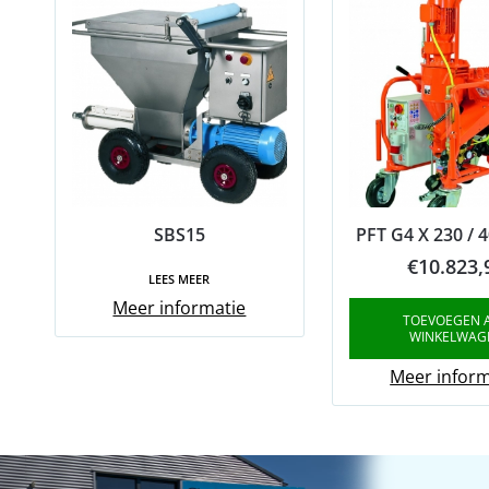
SBS15
PFT G4 X 230 / 
€
10.823,
LEES MEER
Meer informatie
TOEVOEGEN 
WINKELWAG
Meer inform