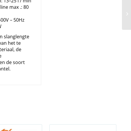
13–25 l / min
line max .: 80
400V – 50Hz
W
n slanglengte
 van het te
riaal, de
e
en de soort
ntel.