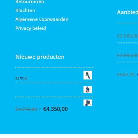
Retourneren
Klachten
Aanbied
Algemene voorwaarden
Privacy beleid
Graco Ultra
€
3.980,0
Graco Ultra
€
2.850,0
Nieuwe producten
Collomix X
Collomix AQiX² waterdoseermeter
€
549,70
€
270,30
Graco MARK VII MAX Procontractor
Graco ST Max II 495 PC Pro Stand
€
4.350,00
€
4.745,00