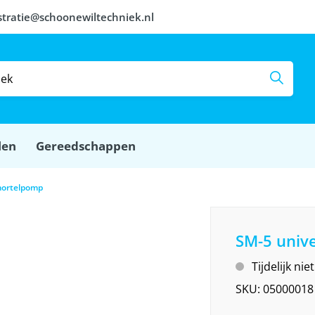
stratie@schoonewiltechniek.nl
len
Gereedschappen
mortelpomp
SM-5 univ
Tijdelijk ni
SKU:
05000018