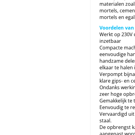
materialen zoal
mortels, ceme
mortels en egal
Voordelen van
Werkt op 230V 
inzetbaar
Compacte mach
eenvoudige han
handzame delen
elkaar te halen i
Verpompt bijna 
klare gips- en 
Ondanks werki
zeer hoge opbr
Gemakkelijk te 
Eenvoudig te re
Vervaardigd uit
staal.
De opbrengst k
aangepast wor