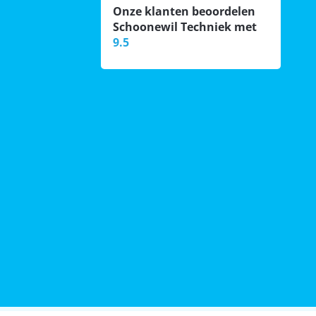
Onze klanten beoordelen
Schoonewil Techniek met
9.5