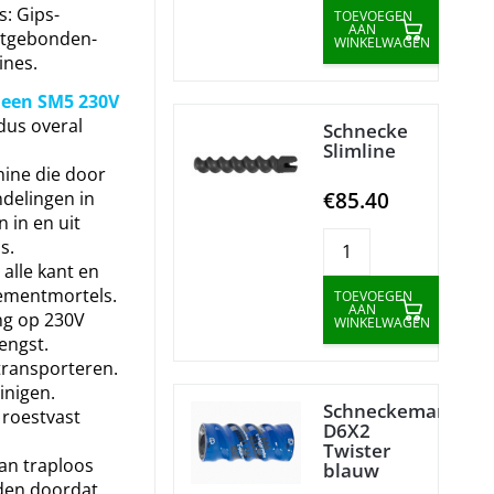
s: Gips-
TOEVOEGEN
AAN
ntgebonden-
WINKELWAGEN
ines.
 een SM5 230V
dus overal
Schnecke
Slimline
ine die door
€85.40
delingen in
 in en uit
s.
alle kant en
cementmortels.
TOEVOEGEN
AAN
ng op 230V
WINKELWAGEN
engst.
transporteren.
inigen.
Schneckemantel
 roestvast
D6X2
Twister
an traploos
blauw
den doordat