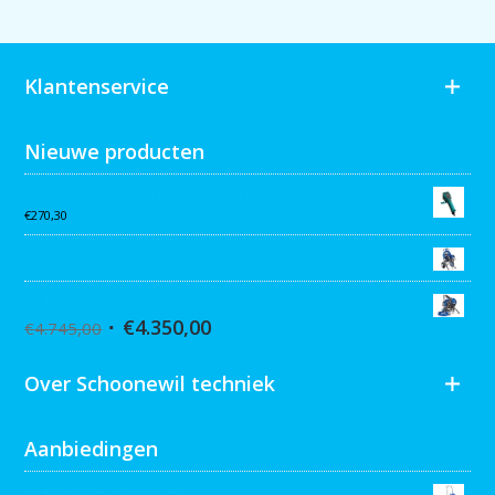
Klantenservice
Nieuwe producten
Collomix AQiX² waterdoseermeter
€
270,30
Graco MARK VII MAX Procontractor
Graco ST Max II 495 PC Pro Stand
€
4.350,00
€
4.745,00
Over Schoonewil techniek
Aanbiedingen
Graco Ultra 395 Hi-Cart