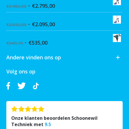
€
2.795,00
€
3.980,00
Graco Ultra 390 Hi-cart
€
2.095,00
€
2.850,00
Collomix XQ6 mixer
€
535,00
€
549,70
Andere vinden ons op
Volg ons op
Onze klanten beoordelen Schoonewil
Techniek met
9.5