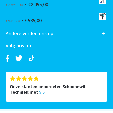
€
2.095,00
€
2.850,00
Collomix XQ6 mixer
€
535,00
€
549,70
Andere vinden ons op
Volg ons op
Onze klanten beoordelen Schoonewil
Techniek met
9.5