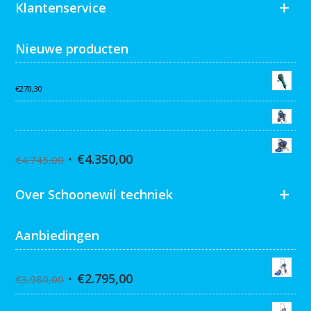
Klantenservice
Nieuwe producten
Collomix AQiX² waterdoseermeter
€
270,30
Graco MARK VII MAX Procontractor
Graco ST Max II 495 PC Pro Stand
€
4.350,00
€
4.745,00
Over Schoonewil techniek
Aanbiedingen
Graco Ultra 395 Hi-Cart
€
2.795,00
€
3.980,00
Graco Ultra 390 Hi-cart