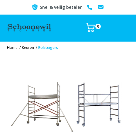
Snel & veilig betalen
0
Home
/
Keuren
/
Rolsteigers