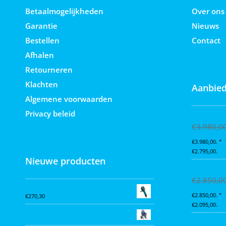
Betaalmogelijkheden
Over ons
Garantie
Nieuws
Bestellen
Contact
Afhalen
Retourneren
Klachten
Aanbied
Algemene voorwaarden
Privacy beleid
Graco Ultra
€
3.980,0
€3.980,00.
€2.795,00.
Nieuwe producten
Graco Ultra
€
2.850,0
Collomix AQiX² waterdoseermeter
€2.850,00.
€
270,30
€2.095,00.
Graco MARK VII MAX Procontractor
Collomix X