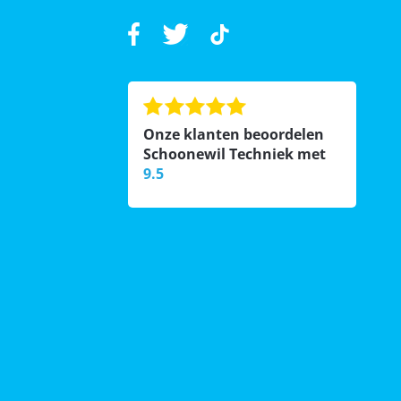
Onze klanten beoordelen
Schoonewil Techniek met
9.5