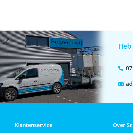
Heb 
07
ad
Klantenservice
Over Sc