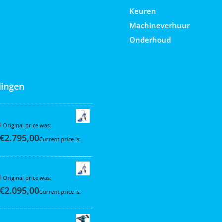
Keuren
Machineverhuur
Onderhoud
ingen
 395 Hi-Cart
0
Original price was:
€
2.795,00
Current price is:
 390 Hi-cart
0
Original price was:
€
2.095,00
Current price is:
Q6 mixer