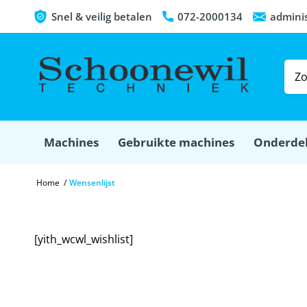
Snel & veilig betalen
072-2000134
admini
Machines
Gebruikte machines
Onderde
Home
/
Wensenlijst
[yith_wcwl_wishlist]