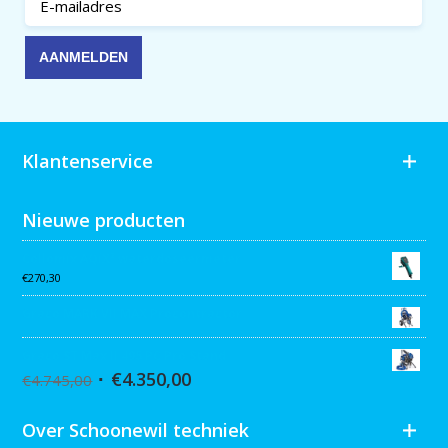
Klantenservice
Nieuwe producten
Collomix AQiX² waterdoseermeter
€
270,30
Graco MARK VII MAX Procontractor
Graco ST Max II 495 PC Pro Stand
€
4.350,00
€
4.745,00
Over Schoonewil techniek