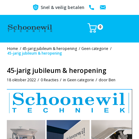
Snel & veilig betalen
0
Home
/
45-jarig jubileum & heropening
/
Geen categorie
/
45-jarig jubileum & heropening
45-jarig jubileum & heropening
/
/
/
18 oktober 2022
0 Reacties
in
Geen categorie
door
Ben