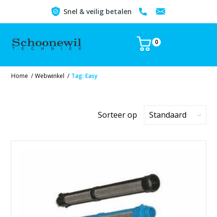
Snel & veilig betalen
0
Home
/
Webwinkel
/
Tag: Easy
Sorteer op
Standaard