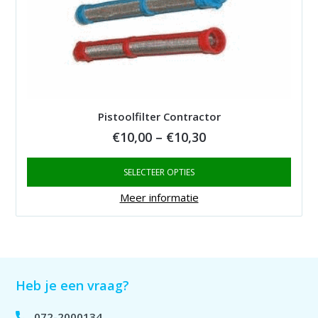
Pistoolfilter Contractor
Price
€
10,00
–
€
10,30
range:
SELECTEER OPTIES
€10,00
through
Meer informatie
€10,30
Heb je een vraag?
072-2000134