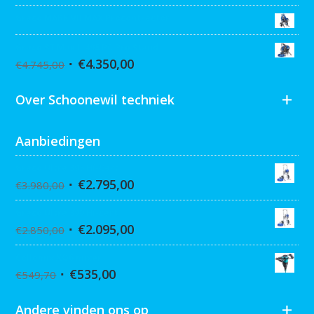
Graco MARK VII MAX Procontractor
Graco ST Max II 495 PC Pro Stand
€
4.350,00
€
4.745,00
Over Schoonewil techniek
Aanbiedingen
Graco Ultra 395 Hi-Cart
€
2.795,00
€
3.980,00
Graco Ultra 390 Hi-cart
€
2.095,00
€
2.850,00
Collomix XQ6 mixer
€
535,00
€
549,70
Andere vinden ons op