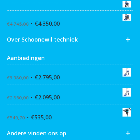
Graco MARK VII MAX Procontractor
Graco ST Max II 495 PC Pro Stand
€
4.350,00
€
4.745,00
Over Schoonewil techniek
Aanbiedingen
Graco Ultra 395 Hi-Cart
€
2.795,00
€
3.980,00
Graco Ultra 390 Hi-cart
€
2.095,00
€
2.850,00
Collomix XQ6 mixer
€
535,00
€
549,70
Andere vinden ons op