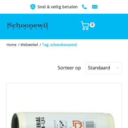
Snel & veilig betalen
0
Home
/
Webwinkel
/
Tag: schneckemantel
Sorteer op
Standaard