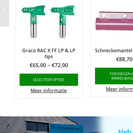
Schnecke D5X2,5
Twister zilver
Graco RAC X FF LP & LP
Schneckemantel
tips
€
88,70
Price
€
65,00
–
€
72,00
range:
TOEVOEGEN 
WINKELWAG
SELECTEER OPTIES
€65,00
Meer inform
through
Meer informatie
€72,00
Heb 