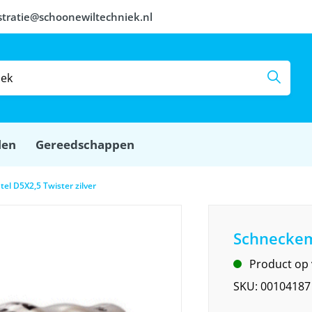
stratie@schoonewiltechniek.nl
len
Gereedschappen
l D5X2,5 Twister zilver
Schneckema
Product op
SKU:
00104187