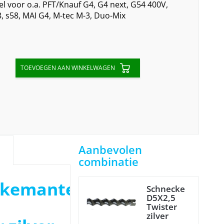
 voor o.a. PFT/Knauf G4, G4 next, G54 400V,
, s58, MAI G4, M-tec M-3, Duo-Mix
TOEVOEGEN AAN WINKELWAGEN
Aanbevolen
combinatie
ckemantel
Schnecke
D5X2,5
Twister
zilver