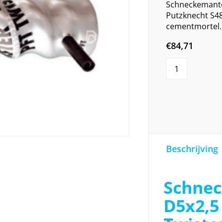
Schneckemantel
Putzknecht S48
cementmortel.
€
84,71
Beschrijving
Schne
D5x2,5