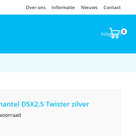
Over ons
Informatie
Nieuws
Contact
0
Inloggen
ntel D5X2,5 Twister zilver
 voorraad