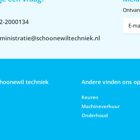
Ontvang
2-2000134
ministratie@schoonewiltechniek.nl
hoonewil techniek
Andere vinden ons o
Keuren
Machineverhuur
Onderhoud