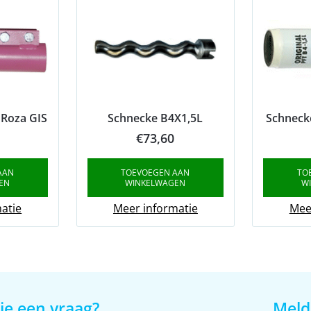
 Roza GIS
Schnecke B4X1,5L
Schneck
€
73,60
AAN
TOEVOEGEN AAN
TO
EN
WINKELWAGEN
W
atie
Meer informatie
Mee
je een vraag?
Meld