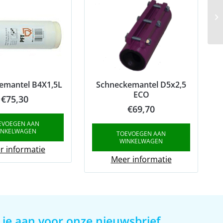
emantel B4X1,5L
Schneckemantel D5x2,5
ECO
€
75,30
€
69,70
EVOEGEN AAN
INKELWAGEN
TOEVOEGEN AAN
WINKELWAGEN
r informatie
Meer informatie
 je aan voor onze nieuwsbrief