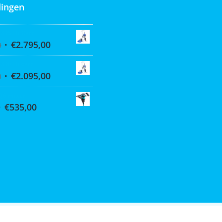
ingen
 395 Hi-Cart
€
2.795,00
0
 390 Hi-cart
€
2.095,00
0
Q6 mixer
€
535,00