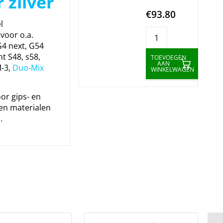
 zilver
€93.80
l
 voor o.a.
4 next, G54
t S48, s58,
TOEVOEGEN
AAN
M-3,
Duo-Mix
WINKELWAGEN
or gips- en
n materialen
.