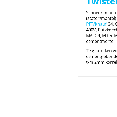
Twister
Schneckemante
(stator/mantel)
PFT/Knauf
G4, G
400V, Putzknech
MAI G4, M-tec 
cementmortel.
Te gebruiken vo
cementgebonde
t/m 2mm korrel