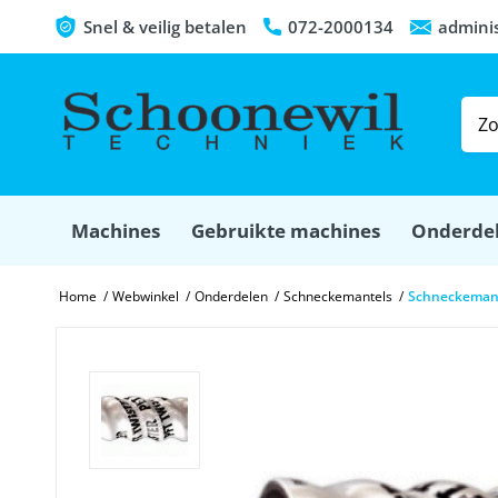
Snel & veilig betalen
072-2000134
admini
Machines
Gebruikte machines
Onderde
Home
/
Webwinkel
/
Onderdelen
/
Schneckemantels
/
Schneckemante