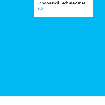
Schoonewil Techniek met
9.5