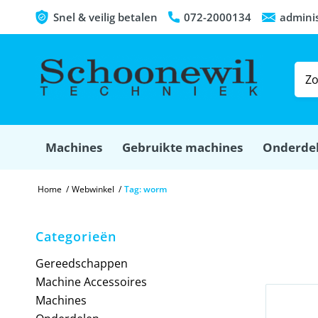
Snel & veilig betalen
072-2000134
admini
Machines
Gebruikte machines
Onderde
Home
/
Webwinkel
/
Tag: worm
Categorieën
Gereedschappen
Machine Accessoires
Machines