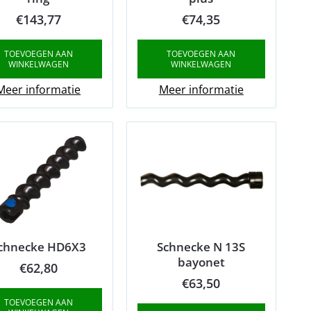
€
143,77
€
74,35
TOEVOEGEN AAN
TOEVOEGEN AAN
WINKELWAGEN
WINKELWAGEN
Meer informatie
Meer informatie
chnecke HD6X3
Schnecke N 13S
bayonet
€
62,80
€
63,50
TOEVOEGEN AAN