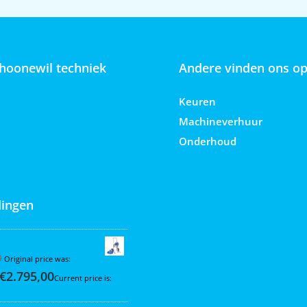
hoonewil techniek
Andere vinden ons o
Keuren
Machineverhuur
Onderhoud
ingen
 395 Hi-Cart
0
Original price was:
€
2.795,00
Current price is: