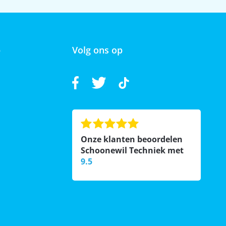
p
Volg ons op
Onze klanten beoordelen
Schoonewil Techniek met
9.5