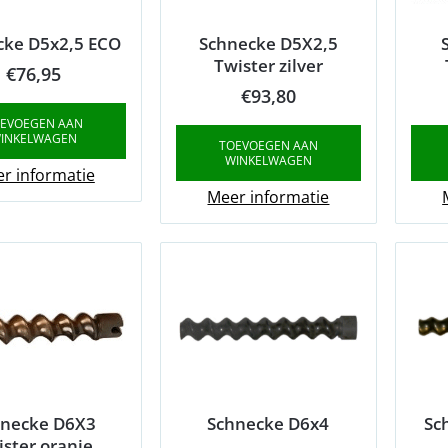
cke D5x2,5 ECO
Schnecke D5X2,5
Twister zilver
€
76,95
€
93,80
EVOEGEN AAN
INKELWAGEN
TOEVOEGEN AAN
WINKELWAGEN
r informatie
Meer informatie
hnecke D6X3
Schnecke D6x4
Sc
ister oranje