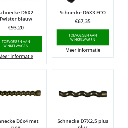
Schnecke D6X2
Schnecke D6X3 ECO
Twister blauw
€
67,35
€
93,20
TOEVOEGEN AAN
WINKELWAGEN
TOEVOEGEN AAN
WINKELWAGEN
Meer informatie
Meer informatie
hnecke D6x4 met
Schnecke D7X2,5 plus
ring
plus