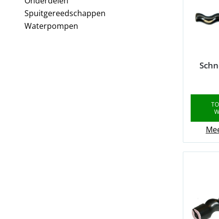
Onderdelen
Spuitgereedschappen
Waterpompen
Schn
TO
W
Mee