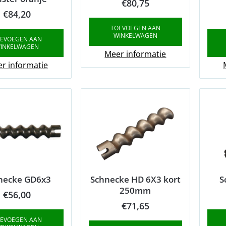
€
80,75
€
84,20
TOEVOEGEN AAN
WINKELWAGEN
EVOEGEN AAN
INKELWAGEN
Meer informatie
r informatie
necke GD6x3
Schnecke HD 6X3 kort
S
250mm
€
56,00
€
71,65
EVOEGEN AAN