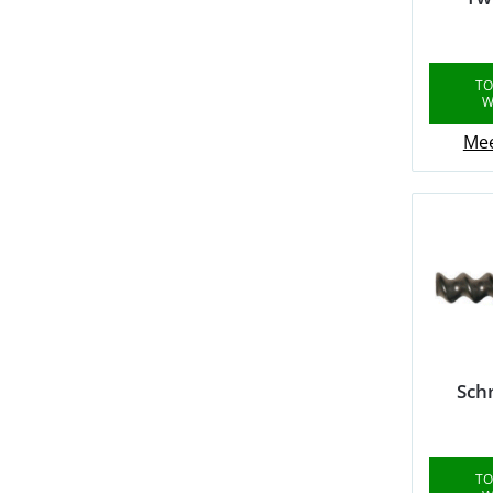
TO
W
Mee
Sch
TO