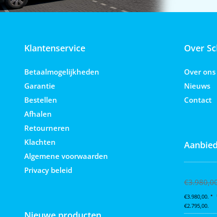
Klantenservice
Over Sc
Betaalmogelijkheden
Over ons
Garantie
Nieuws
Bestellen
Contact
Afhalen
Retourneren
Klachten
Aanbied
Algemene voorwaarden
Privacy beleid
Graco Ultra
€
3.980,0
€3.980,00.
€2.795,00.
Nieuwe producten