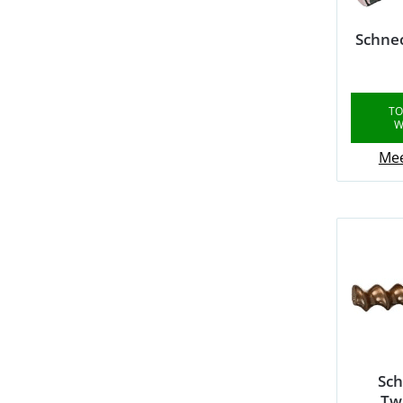
Schne
TO
W
Mee
Sc
Tw