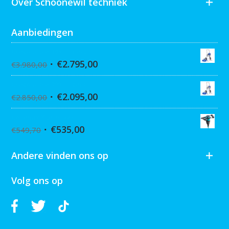
Over Schoonewil techniek
Aanbiedingen
Graco Ultra 395 Hi-Cart
€
2.795,00
€
3.980,00
Graco Ultra 390 Hi-cart
€
2.095,00
€
2.850,00
Collomix XQ6 mixer
€
535,00
€
549,70
Andere vinden ons op
Volg ons op