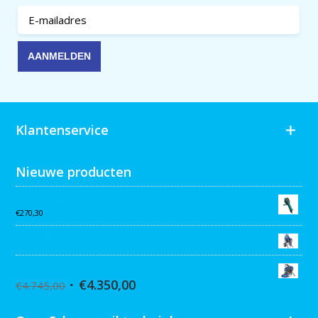
Klantenservice
Nieuwe producten
Collomix AQiX² waterdoseermeter
€
270,30
Graco MARK VII MAX Procontractor
Graco ST Max II 495 PC Pro Stand
€
4.350,00
€
4.745,00