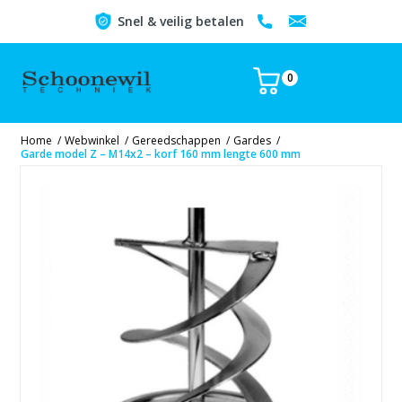
Snel & veilig betalen
0
Home
/
Webwinkel
/
Gereedschappen
/
Gardes
/
Garde model Z – M14x2 – korf 160 mm lengte 600 mm