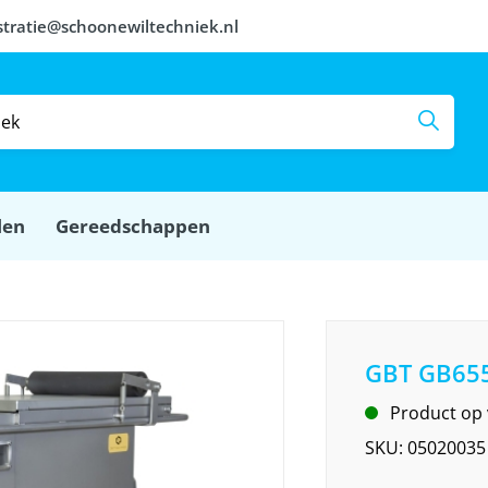
stratie@schoonewiltechniek.nl
len
Gereedschappen
GBT GB65
Product op
SKU:
05020035