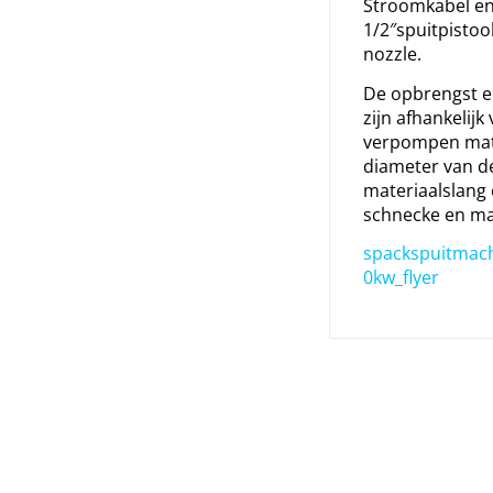
Stroomkabel en
1/2″spuitpisto
nozzle.
De opbrengst e
zijn afhankelijk
verpompen mate
diameter van d
materiaalslang 
schnecke en ma
spackspuitmach
0kw_flyer