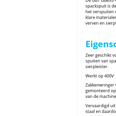
De GBT GB655 
spackspuit is d
het verspuiten 
klare materialen
verven en sierpl
Eigens
Zeer geschikt v
spuiten van sp
sierpleister.
Werkt op 400V
Zakkenwringer 
gemonteerd op
van de machine
Vervaardigd uit
staal en daard