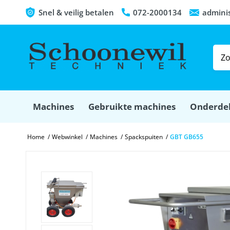
Snel & veilig betalen
072-2000134
admini
Machines
Gebruikte machines
Onderde
Home
/
Webwinkel
/
Machines
/
Spackspuiten
/
GBT GB655