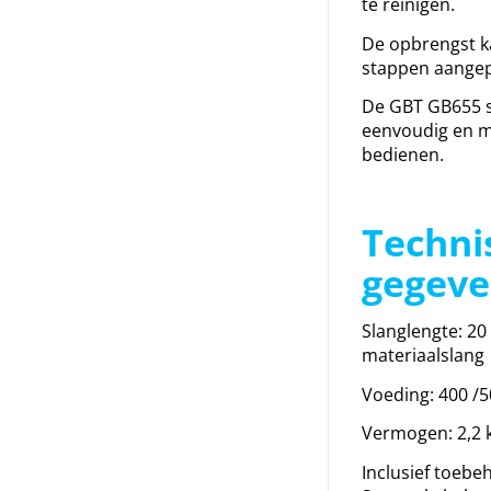
te reinigen.
De opbrengst k
stappen aangep
De GBT GB655 s
eenvoudig en ma
bedienen.
Techni
gegeve
Slanglengte: 20
materiaalslang
Voeding: 400 /5
Vermogen: 2,2
Inclusief toebe