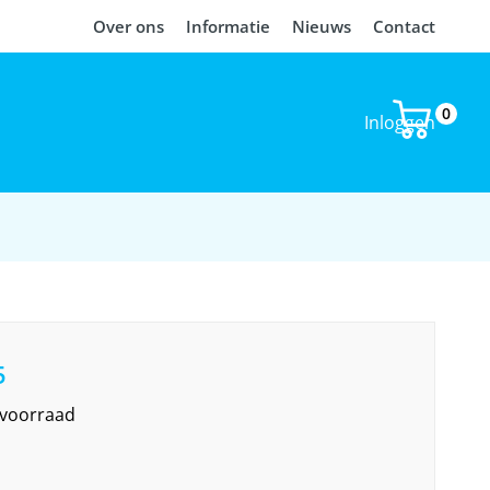
Over ons
Informatie
Nieuws
Contact
0
Inloggen
5
 voorraad