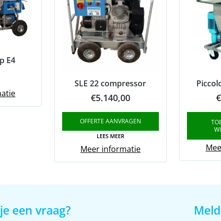
p E4
SLE 22 compressor
Piccol
atie
€
5.140,00
€
OFFERTE AANVRAGEN
TO
W
LEES MEER
Mee
Meer informatie
je een vraag?
Meld