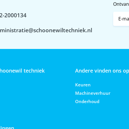
Ontvang
2-2000134
ministratie@schoonewiltechniek.nl
hoonewil techniek
Andere vinden ons o
Keuren
Machineverhuur
Onderhoud
ingen