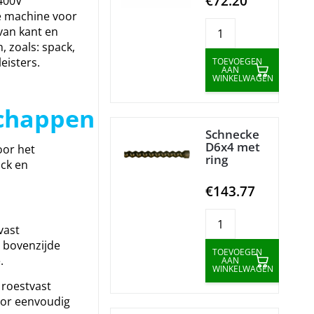
€72.20
400V
e machine voor
van kant en
, zoals: spack,
eisters.
TOEVOEGEN
AAN
WINKELWAGEN
chappen
Schnecke
D6x4 met
oor het
ring
ack en
€143.77
vast
 bovenzijde
TOEVOEGEN
.
AAN
WINKELWAGEN
 roestvast
oor eenvoudig