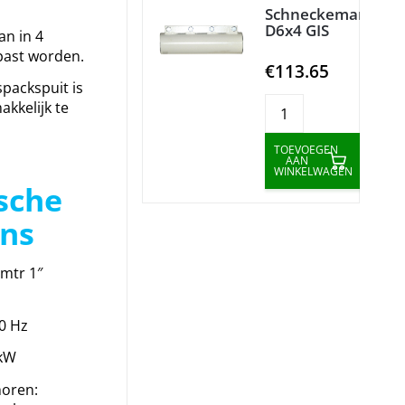
Schneckemantel
D6x4 GIS
an in 4
ast worden.
€113.65
packspuit is
kkelijk te
TOEVOEGEN
AAN
WINKELWAGEN
sche
ns
 mtr 1″
0 Hz
 kW
horen: