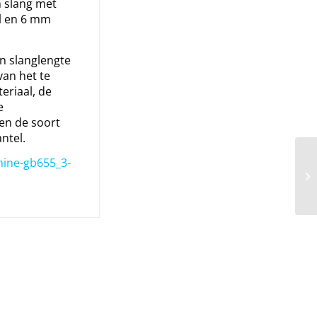
 slang met
ol en 6 mm
n slanglengte
 van het te
riaal, de
e
en de soort
ntel.
ine-gb655_3-