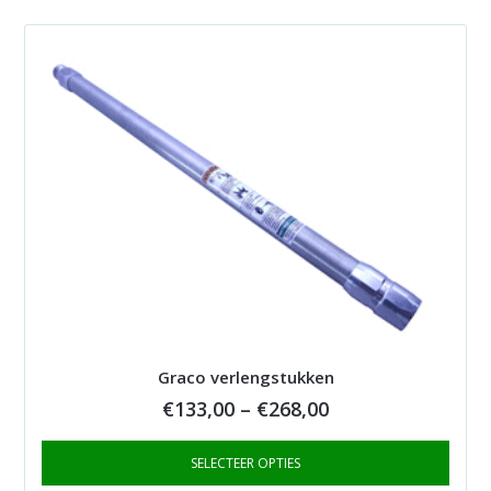
Graco verlengstukken
Price
€
133,00
–
€
268,00
range:
SELECTEER OPTIES
€133,00