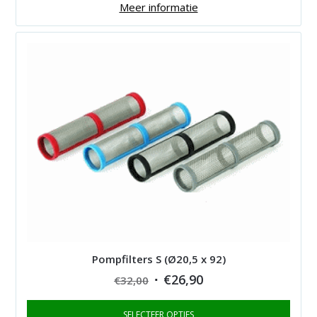
through
Meer informatie
€268,00
Pompfilters S (Ø20,5 x 92)
Original
Current
€
26,90
€
32,00
price
price
SELECTEER OPTIES