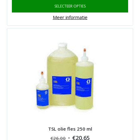
SELECTEER OPTIES
€290,00
through
Meer informatie
€361,00
TSL olie fles 250 ml
Original
Current
€
20,65
€
26,00