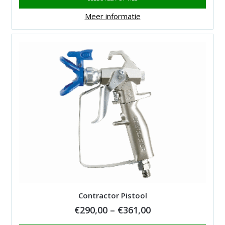
was:
is:
€32,00.
€26,90.
Meer informatie
Contractor Pistool
Price
€
290,00
–
€
361,00
range: