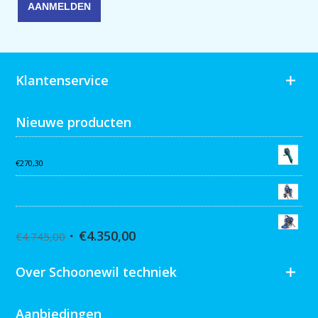
Klantenservice
Nieuwe producten
Collomix AQiX² waterdoseermeter
€
270,30
Graco MARK VII MAX Procontractor
Graco ST Max II 495 PC Pro Stand
€
4.350,00
€
4.745,00
Over Schoonewil techniek
Aanbiedingen