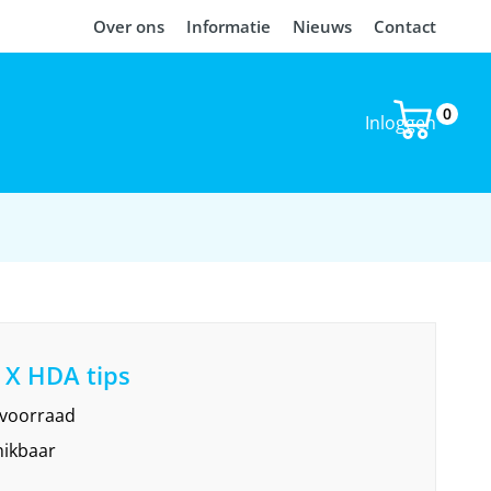
Over ons
Informatie
Nieuws
Contact
0
Inloggen
 X HDA tips
 voorraad
hikbaar