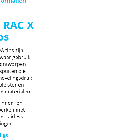
nformation
 RAC X
ps
 tips zijn
zwaar gebruik.
l ontworpen
spuiten die
nevelingsdruk
pleister en
e materialen.
binnen- en
werken met
en airless
singen
ige