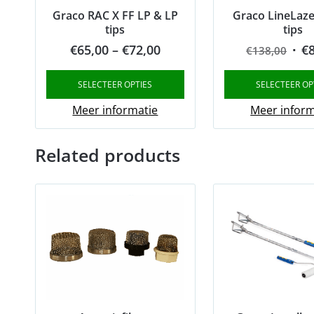
Graco RAC X FF LP & LP
Graco LineLaze
tips
tips
Price
Orig
€
65,00
–
€
72,00
€
€
138,00
range:
pric
SELECTEER OPTIES
SELECTEER OP
€65,00
was
through
€13
Meer informatie
Meer inform
€72,00
Related products