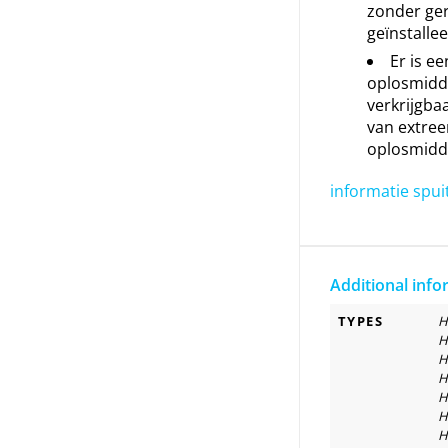
zonder ge
geïnstalle
Er is ee
oplosmidd
verkrijgba
van extre
oplosmidd
informatie spui
Additional info
TYPES
H
H
H
H
H
H
H