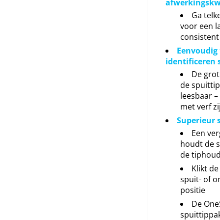
afwerkingskwa
Ga telk
voor een l
consistent
Eenvoudig 
identificeren
De grot
de spuittip 
leesbaar – 
met verf z
Superieur 
Een ver
houdt de sp
de tiphou
Klikt de
spuit- of 
positie
De One
spuittippa