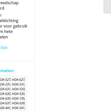
reedschap
erd
n
eldichting
ar voor gebruik
em hete
elen
ttips
rmation
DA 527, HDA 627,
DA 231, HDA 531,
DA 631, HDA 533,
DA 633, HDA 535,
DA 635, HDA 735,
DA 637, HDA 639,
DA 441, HDA 541,