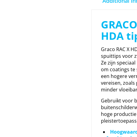
Additional i
GRACO
HDA ti
Graco RAC X HDA
spuittips voor 
Ze zijn speciaa
om coatings te 
een hogere ver
vereisen, zoals 
minder vloeibar
Gebruikt voor 
buitenschilder
hoge productie 
pleistertoepas
Hoogwaard