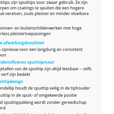
tips zijn spuittips voor zwaar gebruik. Ze zijn
rpen om coatings te spuiten die een hogere
uk vereisen, zoals pleister en minder vloeibare
binnen- en buitenschilderwerken met hoge
irless pleistertoepassingen
 afwerkingskwaliteit
s opnieuw voor een langdurig en consistent
oon
identificeren spuittipmaat
etallen van de spuittip zijn altijd leesbaar – zelfs
 verf zijn bedekt
uittipdesign
ndellip houdt de spuittip veilig in de tiphouder
puittip in de spuit- of omgekeerde positie
l spuittippakking wordt zonder gereedschap
erd