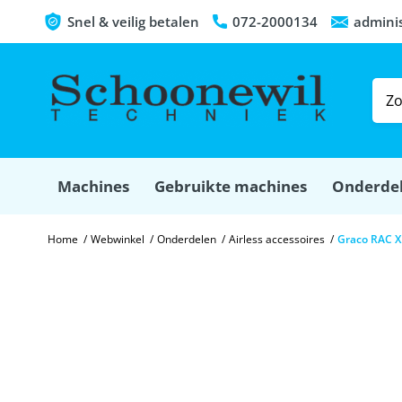
Snel & veilig betalen
072-2000134
admini
Machines
Gebruikte machines
Onderde
Home
/
Webwinkel
/
Onderdelen
/
Airless accessoires
/
Graco RAC X