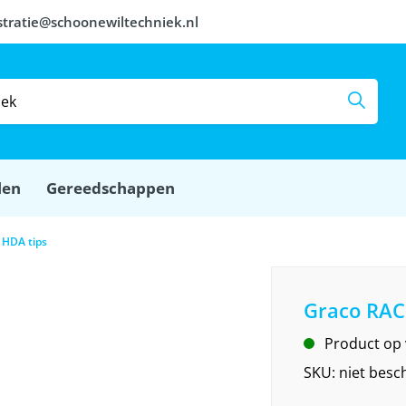
stratie@schoonewiltechniek.nl
len
Gereedschappen
 HDA tips
Graco RAC
Product op
SKU:
niet besc