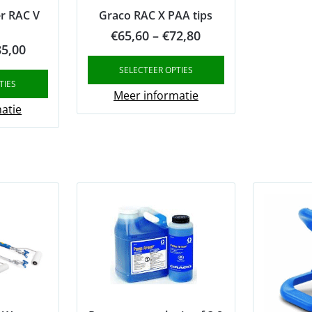
r RAC V
Graco RAC X PAA tips
Price
€
65,60
–
€
72,80
inal
Current
85,00
range:
e
price
SELECTEER OPTIES
€65,60
TIES
:
is:
through
Meer informatie
8,00.
€85,00.
atie
€72,80