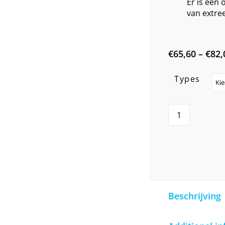
Er is een 
van extre
€
65,60
–
€
82,
Types
Beschrijving