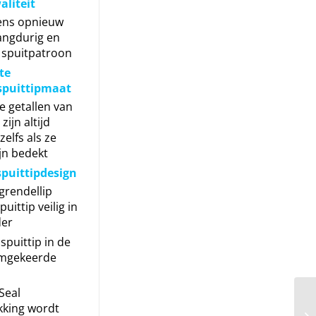
liteit
ens opnieuw
angdurig en
 spuitpatroon
te
 spuittipmaat
e getallen van
zijn altijd
zelfs als ze
ijn bedekt
spuittipdesign
grendellip
uittip veilig in
der
 spuittip in de
omgekeerde
Seal
kking wordt