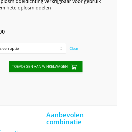
oplosmiddeldichting verkrijgbaar voor gebruik
em hete oplosmiddelen
Price
00
range:
€65,60
Clear
through
€82,00
TOEVOEGEN AAN WINKELWAGEN
Aanbevolen
combinatie