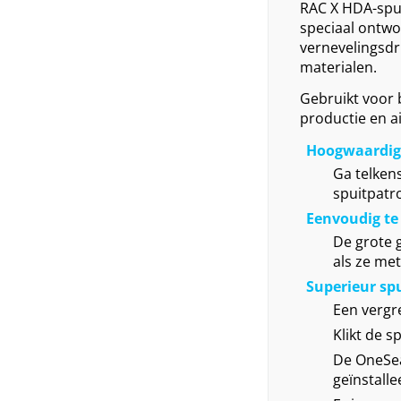
RAC X HDA-spuit
speciaal ontwo
vernevelingsdr
materialen.
Gebruikt voor 
productie en a
Hoogwaardige
Ga telken
spuitpatr
Eenvoudig te 
De grote g
als ze met
Superieur sp
Een vergre
Klikt de s
De OneSea
geïnstalle