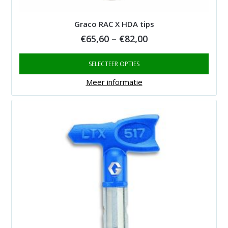
Graco RAC X HDA tips
Price
€
65,60
–
€
82,00
range:
SELECTEER OPTIES
€65,60
through
Meer informatie
€82,00