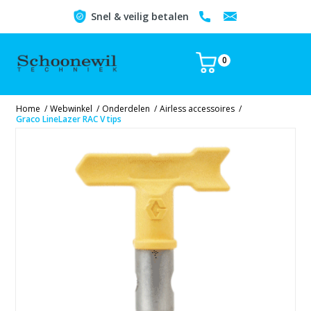
Snel & veilig betalen
0
Home
/
Webwinkel
/
Onderdelen
/
Airless accessoires
/
Graco LineLazer RAC V tips