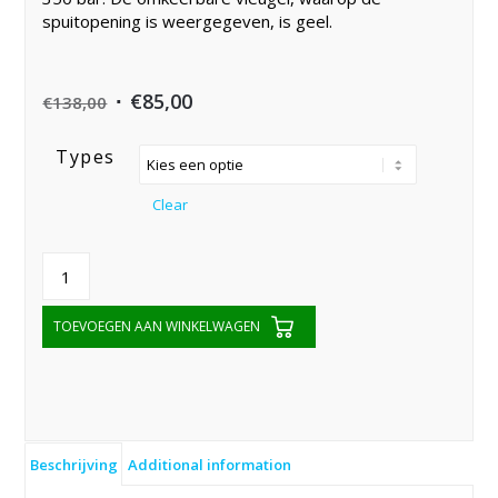
spuitopening is weergegeven, is geel.
Original
Current
€
85,00
€
138,00
price
price
Types
was:
is:
€138,00.
€85,00.
Clear
TOEVOEGEN AAN WINKELWAGEN
Beschrijving
Additional information