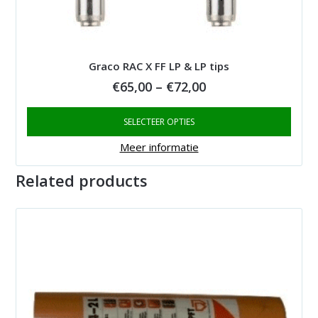
Graco RAC X FF LP & LP tips
Price
€
65,00
–
€
72,00
range:
SELECTEER OPTIES
€65,00
through
Meer informatie
€72,00
Related products