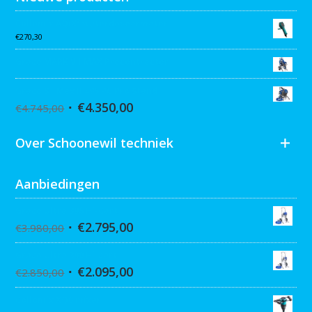
Collomix AQiX² waterdoseermeter
€
270,30
Graco MARK VII MAX Procontractor
Graco ST Max II 495 PC Pro Stand
€
4.350,00
€
4.745,00
Over Schoonewil techniek
Aanbiedingen
Graco Ultra 395 Hi-Cart
€
2.795,00
€
3.980,00
Graco Ultra 390 Hi-cart
€
2.095,00
€
2.850,00
Collomix XQ6 mixer