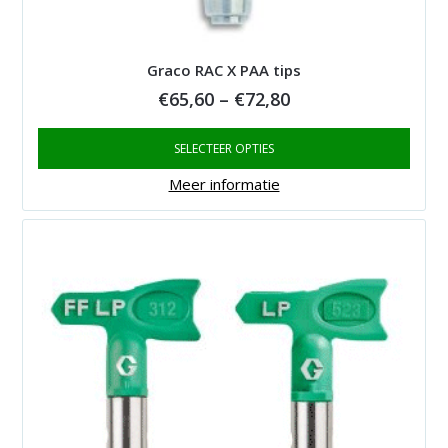
Graco RAC X PAA tips
Price
€
65,60
–
€
72,80
range:
SELECTEER OPTIES
€65,60
through
Meer informatie
€72,80